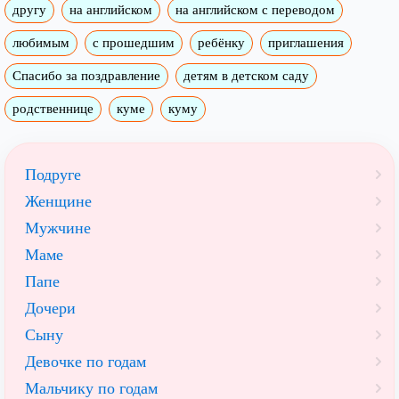
другу
на английском
на английском с переводом
любимым
с прошедшим
ребёнку
приглашения
Спасибо за поздравление
детям в детском саду
родственнице
куме
куму
Подруге
Женщине
Мужчине
Маме
Папе
Дочери
Сыну
Девочке по годам
Мальчику по годам