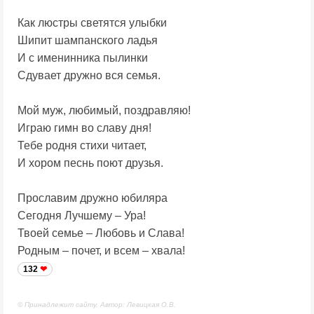
Как люстры светятся улыбки
Шипит шампанского ладья
И с именинника пылинки
Сдувает дружно вся семья.
Мой муж, любимый, поздравляю!
Играю гимн во славу дня!
Тебе родня стихи читает,
И хором песнь поют друзья.
Прославим дружно юбиляра
Сегодня Лучшему – Ура!
Твоей семье – Любовь и Слава!
Родным – почет, и всем – хвала!
132
© Принадлежит сайту. Автор: Левицкая О.В.