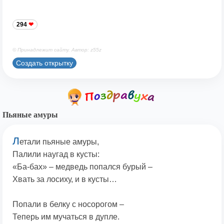
294
© Принадлежит сайту. Автор: z55z
Создать открытку
Пьяные амуры
Л
етали пьяные амуры,
Палили наугад в кусты:
«Ба-бах» – медведь попался бурый –
Хвать за лосиху, и в кусты…
Попали в белку с носорогом –
Теперь им мучаться в дупле.