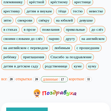
племяннику
крёстной
крёстному
крестнице
крестнику
детям и внукам
тёще
тестю
невестке
зятю
свекрови
свёкру
на юбилей
девушке
в стихах
в прозе
пожелания
прикольные
до слёз
своими словами до слёз
парню
другу
на английском
на английском с переводом
любимым
с прошедшим
ребёнку
приглашения
Спасибо за поздравление
детям в детском саду
родственнице
куме
куму
все
открытки
короткие
длинные
28
20
11
17