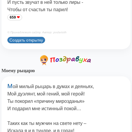
И пусть звучат в ней только лиры -
Чтобы от счастья ты парил!
659
© Принадлежит сайту. Автор: podaristih
Создать открытку
Моему рыцарю
М
ой милый рыцарь в думах и деяньях,
Мой дуэлянт, мой гений, мой герой!
Ты покорил «причину мирозданья»
И подарил мне истинный покой…
Таких как ты мужчин на свете нету –
Искала я и в тундре, и в горах!