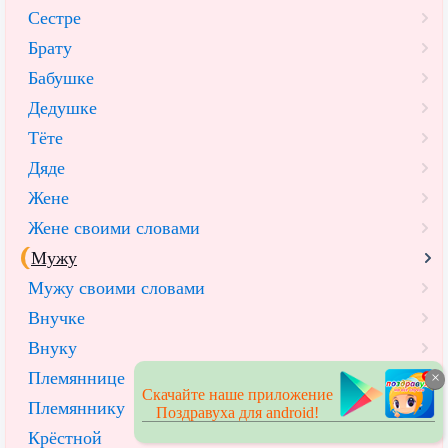
Сестре
Брату
Бабушке
Дедушке
Тёте
Дяде
Жене
Жене своими словами
Мужу
Мужу своими словами
Внучке
Внуку
Племяннице
×
Скачайте наше приложение
Племяннику
Поздравуха для android!
Крёстной