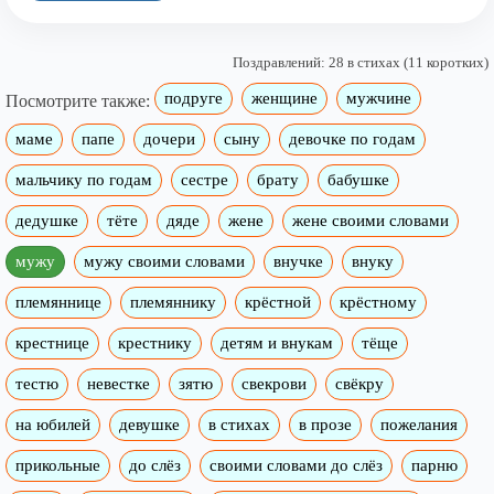
Поздравлений: 28 в стихах (11 коротких)
подруге
женщине
мужчине
Посмотрите также:
маме
папе
дочери
сыну
девочке по годам
мальчику по годам
сестре
брату
бабушке
дедушке
тёте
дяде
жене
жене своими словами
мужу
мужу своими словами
внучке
внуку
племяннице
племяннику
крёстной
крёстному
крестнице
крестнику
детям и внукам
тёще
тестю
невестке
зятю
свекрови
свёкру
на юбилей
девушке
в стихах
в прозе
пожелания
прикольные
до слёз
своими словами до слёз
парню