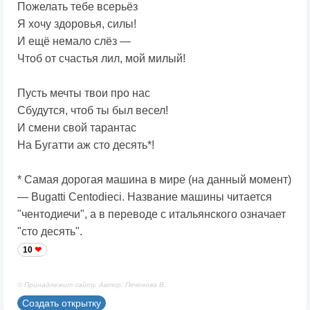
Пожелать тебе всерьёз
Я хочу здоровья, силы!
И ещё немало слёз —
Чтоб от счастья лил, мой милый!
Пусть мечты твои про нас
Сбудутся, чтоб ты был весел!
И смени свой тарантас
На Бугатти аж сто десять*!
* Самая дорогая машина в мире (на данный момент)
— Bugatti Centodieci. Название машины читается
"чентодиечи", а в переводе с итальянского означает
"сто десять".
10
© Принадлежит сайту. Автор: Печенова В.
Создать открытку