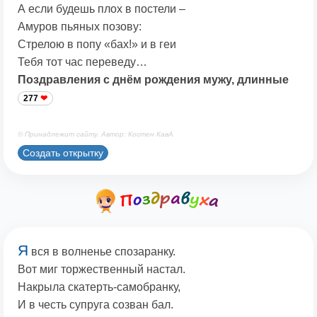
А если будешь плох в постели –
Амуров пьяных позову:
Стрелою в попу «бах!» и в геи
Тебя тот час переведу…
Поздравления с днём рождения мужу, длинные
277
© Принадлежит сайту. Автор: Костен КавА
Создать открытку
Я
вся в волненье спозаранку.
Вот миг торжественный настал.
Накрыла скатерть-самобранку,
И в честь супруга созван бал.