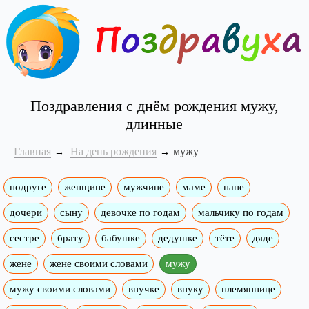
Поздравления с днём рождения мужу,
длинные
Главная
На день рождения
мужу
подруге
женщине
мужчине
маме
папе
дочери
сыну
девочке по годам
мальчику по годам
сестре
брату
бабушке
дедушке
тёте
дяде
жене
жене своими словами
мужу
мужу своими словами
внучке
внуку
племяннице