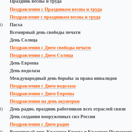
Праздник весны и труда
Поздравления с Праздником весны и труда
Поздравление с праздником весны и труда
й)
Пасха
Всемирный день свободы печати
День Солнца
Поздравления с Днем свободы печати
Поздравления с Днем Солнца
День Европы
День водолаза
Международный день борьбы за права инвалидов
Поздравления с Днем водолаза
Поздравления с Днем Европы
Поздравления на день акушерки
й)
День радио, праздник работников всех отраслей связи
День создания вооруженных сил России
Поздравления с Днем радио
й)
Всемирный день Красного Креста и Красного Полумеся