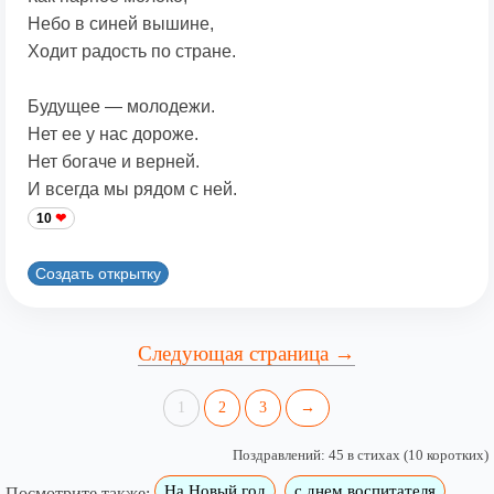
Небо в синей вышине,
Ходит радость по стране.
Будущее — молодежи.
Нет ее у нас дороже.
Нет богаче и верней.
И всегда мы рядом с ней.
10
Создать открытку
Следующая страница →
1
2
3
→
Поздравлений: 45 в стихах (10 коротких)
На Новый год
с днем воспитателя
Посмотрите также: