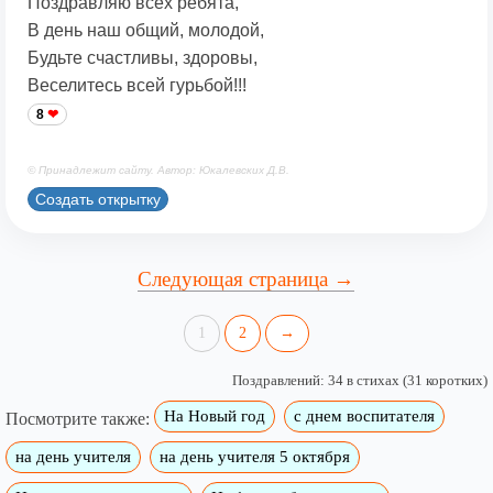
Поздравляю всех ребята,
В день наш общий, молодой,
Будьте счастливы, здоровы,
Веселитесь всей гурьбой!!!
8
© Принадлежит сайту. Автор: Юкалевских Д.В.
Создать открытку
Следующая страница →
1
2
→
Поздравлений: 34 в стихах (31 коротких)
На Новый год
с днем воспитателя
Посмотрите также:
на день учителя
на день учителя 5 октября