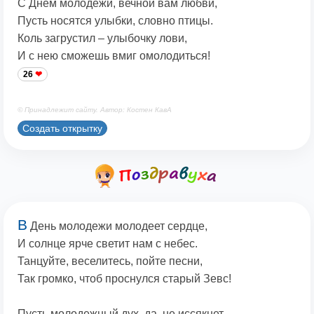
С Днем молодежи, вечной вам любви,
Пусть носятся улыбки, словно птицы.
Коль загрустил – улыбочку лови,
И с нею сможешь вмиг омолодиться!
26
© Принадлежит сайту. Автор: Костен КавА
Создать открытку
В
День молодежи молодеет сердце,
И солнце ярче светит нам с небес.
Танцуйте, веселитесь, пойте песни,
Так громко, чтоб проснулся старый Зевс!
Пусть молодежный дух, да, не иссякнет,