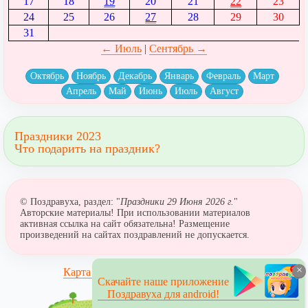
17
18
19
20
21
22
23
24
25
26
27
28
29
30
31
← Июль
|
Сентябрь →
Октябрь
Ноябрь
Декабрь
Январь
Февраль
Март
Апрель
Май
Июнь
Июль
Август
Праздники 2023
Что подарить на праздник?
© Поздравуха, раздел: "
Праздники 29 Июня 2026 г.
"
Авторские материалы! При использовании материалов
активная ссылка на сайт обязательна! Размещение
произведений на сайтах поздравлений не допускается.
×
Карта сайта
Скачайте наше приложение
Поздравуха для android!