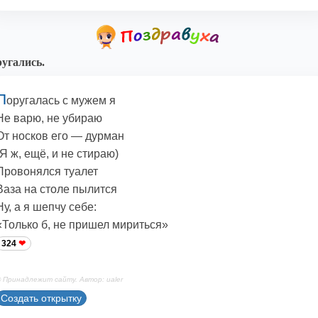
угались.
П
оругалась с мужем я
Не варю, не убираю
От носков его — дурман
(Я ж, ещё, и не стираю)
Провонялся туалет
Ваза на столе пылится
Ну, а я шепчу себе:
«Только б, не пришел мириться»
324
 Принадлежит сайту. Автор: ualer
Создать открытку