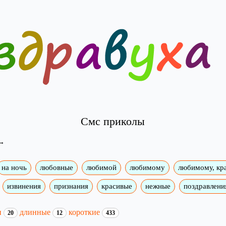
Смс приколы
на ночь
любовные
любимой
любимому
любимому, кр
извинения
признания
красивые
нежные
поздравлени
и
длинные
короткие
20
12
433