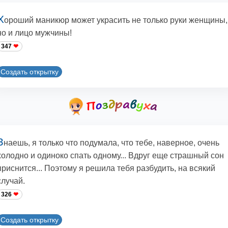
Х
ороший маникюр может украсить не только руки женщины,
но и лицо мужчины!
347
Создать открытку
З
наешь, я только что подумала, что тебе, наверное, очень
холодно и одиноко спать одному... Вдруг еще страшный сон
приснится... Поэтому я решила тебя разбудить, на всякий
случай.
326
Создать открытку