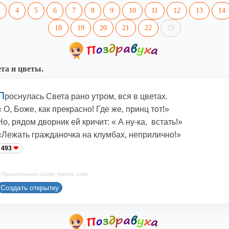
4
5
6
7
8
9
10
11
12
13
14
18
19
20
21
22
23
та и цветы.
П
роснулась Света рано утром, вся в цветах.
« О, Боже, как прекрасно! Где же, принц тот!»
Но, рядом дворник ей кричит: « А ну-ка, встать!»
«Лежать гражданочка на клумбах, неприлично!»
493
 Принадлежит сайту. Автор: ualer
Создать открытку