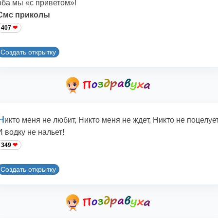
оба мы «с приветом»!
Смс приколы
407
Создать открытку
Н
икто меня не любит, Никто меня не ждет, Никто не поцелует
И водку не нальет!
349
Создать открытку