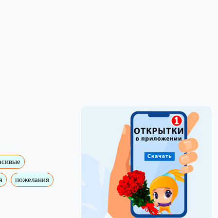
асивые
я
пожелания