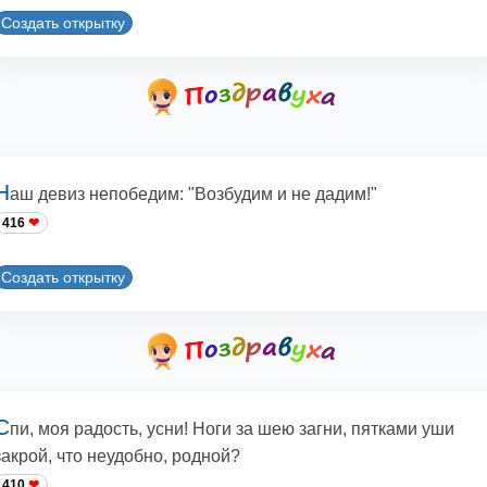
Создать открытку
Н
аш девиз непобедим: "Возбудим и не дадим!"
416
Создать открытку
С
пи, моя радость, усни! Ноги за шею загни, пятками уши
закрой, что неудобно, родной?
410