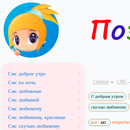
Смс доброе утро
Главная
СМС
Смс на ночь
Смс любовные
С добрым утром
Смс любимой
скучаю любимому
Смс любимому
Смс любимому, красивые
открытк
все
445
Смс скучаю любимому