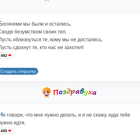
Б
огинями мы были и остались,
Сводя безумством своих тел.
Пусть облизнуться те, кому мы не достались,
Пусть сдохнут те, кто нас не захотел!
492
Создать открытку
Н
е говори, что мне нужно делать, и я не скажу, куда тебе
нужно идти.
445