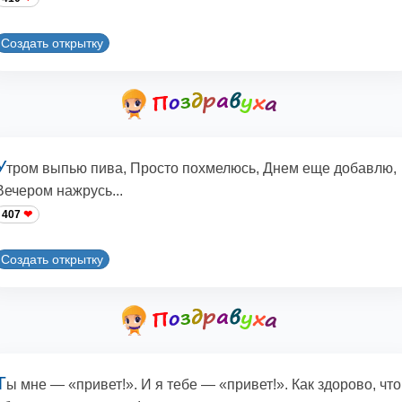
Создать открытку
У
тром выпью пива, Просто похмелюсь, Днем еще добавлю,
Вечером нажрусь...
407
Создать открытку
Т
ы мне — «привет!». И я тебе — «привет!». Как здорово, что