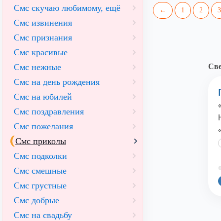
Смс скучаю любимому, ещё
←
1
2
3
Смс извинения
Смс признания
Смс красивые
Смс нежные
Све
Смс на день рождения
Смс на юбилей
Смс поздравления
Смс пожелания
Смс приколы
Смс подколки
©
Смс смешные
Смс грустные
Смс добрые
Смс на свадьбу