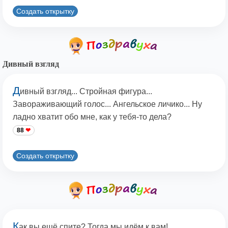
Создать открытку
Дивный взгляд
Д
ивный взгляд... Стройная фигура...
Завораживающий голос... Ангельское личико... Ну
ладно хватит обо мне, как у тебя-то дела?
88
Создать открытку
К
ак вы ещё спите? Тогда мы идём к вам!