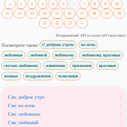
←
1
2
3
4
5
6
7
8
9
10
11
12
13
14
15
16
17
18
19
20
21
22
23
→
Поздравлений: 445 в стихах (433 коротких)
С добрым утром
на ночь
Посмотрите также:
любовные
любимой
любимому
любимому, красивые
скучаю любимому
извинения
признания
красивые
нежные
поздравления
пожелания
Смс доброе утро
Смс на ночь
Смс любовные
Смс любимой