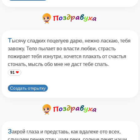
Т
ысячу сладких поцелуев дарю, нежно ласкаю, тебя
завожу. Тело пылает во власти любви, страсть
пожирает тебя изнутри, хочется плакать от счастья
стонать, мысль обо мне не даст тебе спать.
91
Создать открытку
З
акрой глаза и представь, как вдалеке ото всех,
слушаем пение птиц, шум реки, солнце печет наши