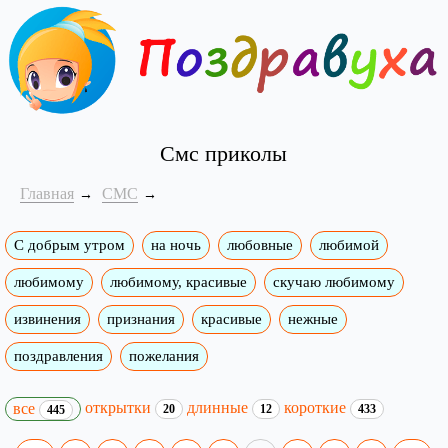
Смс приколы
Главная
СМС
С добрым утром
на ночь
любовные
любимой
любимому
любимому, красивые
скучаю любимому
извинения
признания
красивые
нежные
поздравления
пожелания
открытки
длинные
короткие
все
20
12
433
445