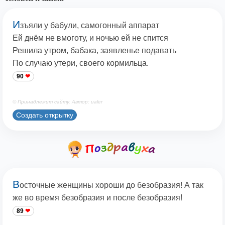
И
зъяли у бабули, самогонный аппарат
Ей днём не вмоготу, и ночью ей не спится
Решила утром, бабака, заявленье подавать
По случаю утери, своего кормильца.
90
© Принадлежит сайту. Автор: ualer
Создать открытку
В
осточные женщины хороши до безобразия! А так
же во время безобразия и после безобразия!
89