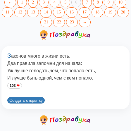
←
1
2
3
4
5
6
7
8
9
10
11
12
13
14
15
16
17
18
19
20
21
22
23
→
З
аконов много в жизни есть,
Два правила запомни для начала:
Уж лучше голодать,чем, что попало есть,
И лучше быть одной, чем с кем попало.
103
Создать открытку