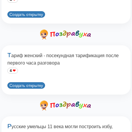
Создать открытку
Т
ариф женский - посекундная тарификация после
первого часа разговора
4
Создать открытку
Р
усские умельцы 11 века могли построить избу,