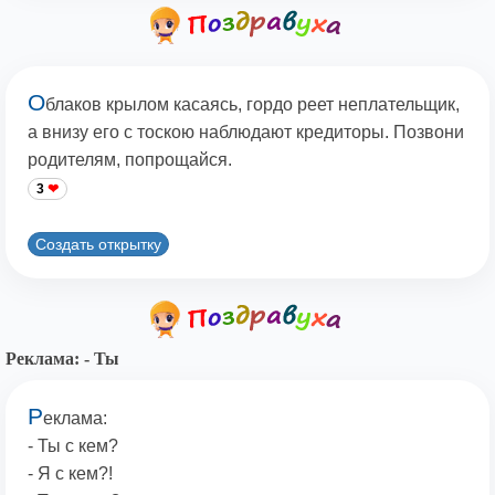
О
блаков крылом касаясь, гордо реет неплательщик,
а внизу его с тоскою наблюдают кредиторы. Позвони
родителям, попрощайся.
3
Создать открытку
Реклама: - Ты
Р
еклама:
- Ты с кем?
- Я с кем?!