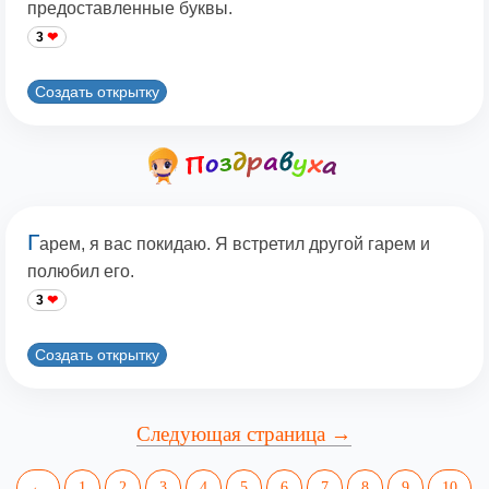
предоставленные буквы.
3
Создать открытку
Г
арем, я вас покидаю. Я встретил другой гарем и
полюбил его.
3
Создать открытку
Следующая страница →
←
1
2
3
4
5
6
7
8
9
10