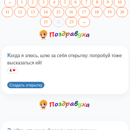
←
1
2
3
4
5
6
7
8
9
10
11
12
13
14
15
16
17
18
19
20
21
22
23
→
К
огда я злюсь, шлю за себя открытку: попробуй тоже
высказаться ей!
4
Создать открытку