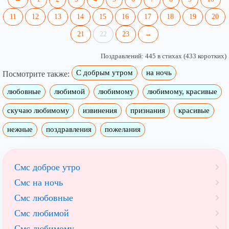
11
12
13
14
15
16
17
18
19
20
21
22
23
→
Поздравлений: 445 в стихах (433 коротких)
С добрым утром
на ночь
Посмотрите также:
любовные
любимой
любимому
любимому, красивые
скучаю любимому
извинения
признания
красивые
нежные
поздравления
пожелания
Смс доброе утро
Смс на ночь
Смс любовные
Смс любимой
Смс любимому