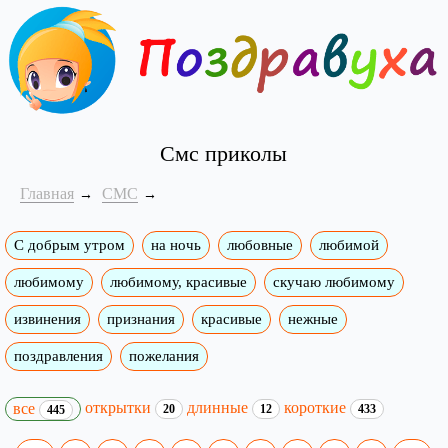
Смс приколы
Главная
СМС
С добрым утром
на ночь
любовные
любимой
любимому
любимому, красивые
скучаю любимому
извинения
признания
красивые
нежные
поздравления
пожелания
открытки
длинные
короткие
все
20
12
433
445