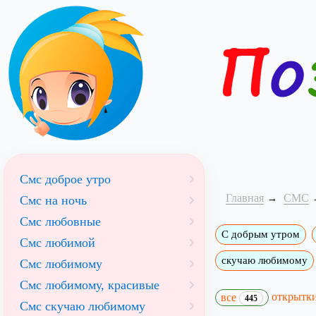
Смс доброе утро
Главная
СМС
Смс на ночь
Смс любовные
С добрым утром
Смс любимой
скучаю любимому
Смс любимому
Смс любимому, красивые
открытк
все
445
Смс скучаю любимому