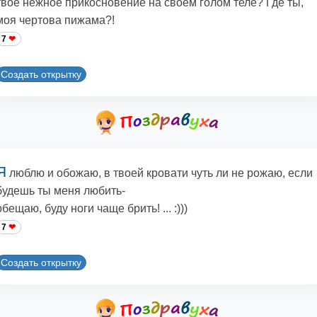
твое нежное прикосновение на своем голом теле? Где ты,
моя чертова пижама?!
7
Создать открытку
Я
люблю и обожаю, в твоей кровати чуть ли не рожаю, если
будешь ты меня любить-
обещаю, буду ноги чаще брить! ... :)))
7
Создать открытку