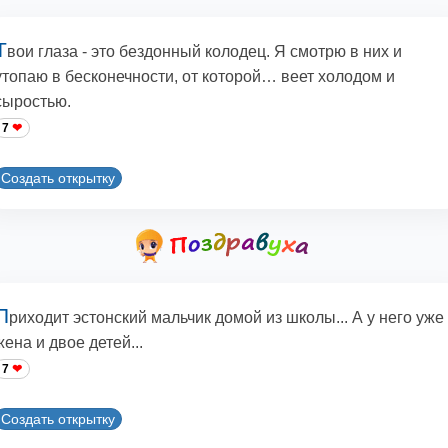
Т
вои глаза - это бездонный колодец. Я смотрю в них и
утопаю в бесконечности, от которой… веет холодом и
сыростью.
7
Создать открытку
П
риходит эстонский мальчик домой из школы... А у него уже
жена и двое детей...
7
Создать открытку