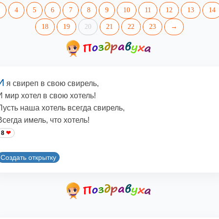
4
5
6
7
8
9
10
11
12
13
14
18
19
20
21
22
23
→
И
я свиреп в свою свирель,
И мир хотел в свою хотель!
Пусть наша хотель всегда свирель,
Всегда имель, что хотель!
8
Создать открытку