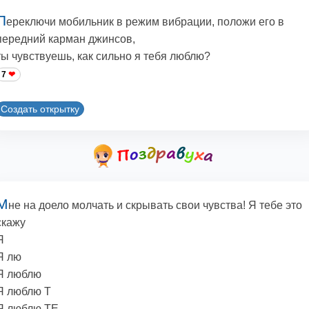
П
ереключи мобильник в режим вибрации, положи его в
передний карман джинсов,
ты чувствуешь, как сильно я тебя люблю?
7
Создать открытку
М
не на доело молчать и скрывать свои чувства! Я тебе это
скажу
Я
Я лю
Я люблю
Я люблю Т
Я люблю ТЕ