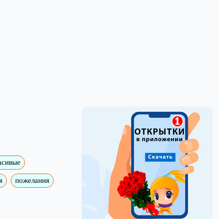
асивые
я
пожелания