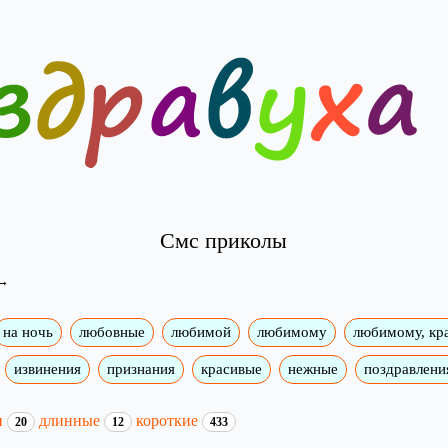
Смс приколы
на ночь
любовные
любимой
любимому
любимому, кр
извинения
признания
красивые
нежные
поздравлени
и
длинные
короткие
20
12
433