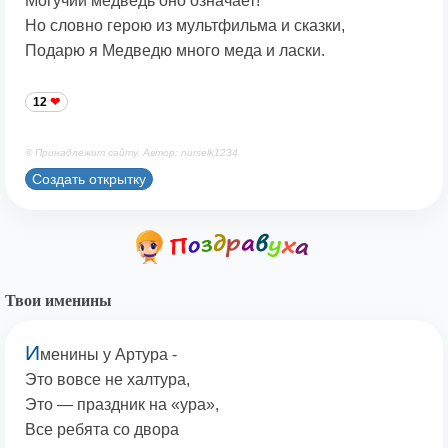
Могучий медведь оно означает!
Но словно герою из мультфильма и сказки,
Подарю я Медведю много меда и ласки.
12
© Принадлежит сайту. Автор: nurselk1234
Создать открытку
Твои именины
И
менины у Артура -
Это вовсе не халтура,
Это — праздник на «ура»,
Все ребята со двора