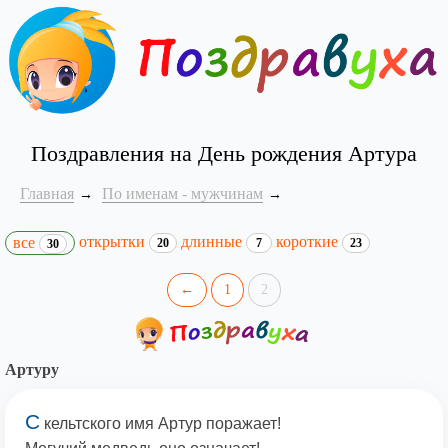
Поздравления на День рождения Артура
Главная
По именам - мужчинам
открытки
длинные
короткие
все
20
7
23
30
←
1
2
Артуру
С
кельтского имя Артур поражает!