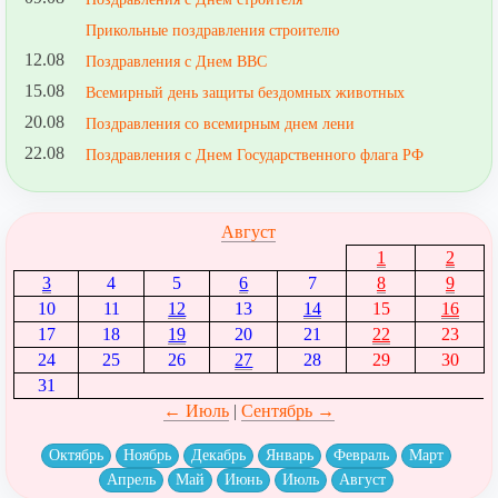
Прикольные поздравления строителю
12.08
Поздравления с Днем ВВС
15.08
Всемирный день защиты бездомных животных
20.08
Поздравления со всемирным днем лени
22.08
Поздравления с Днем Государственного флага РФ
Август
1
2
3
4
5
6
7
8
9
10
11
12
13
14
15
16
17
18
19
20
21
22
23
24
25
26
27
28
29
30
31
← Июль
|
Сентябрь →
Октябрь
Ноябрь
Декабрь
Январь
Февраль
Март
Апрель
Май
Июнь
Июль
Август