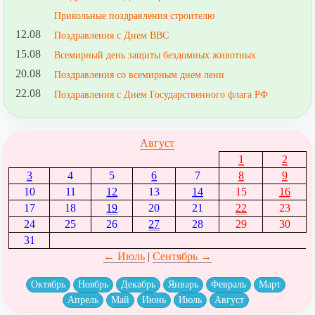
Прикольные поздравления строителю
12.08
Поздравления с Днем ВВС
15.08
Всемирный день защиты бездомных животных
20.08
Поздравления со всемирным днем лени
22.08
Поздравления с Днем Государственного флага РФ
Август
1
2
3
4
5
6
7
8
9
10
11
12
13
14
15
16
17
18
19
20
21
22
23
24
25
26
27
28
29
30
31
← Июль
|
Сентябрь →
Октябрь
Ноябрь
Декабрь
Январь
Февраль
Март
Апрель
Май
Июнь
Июль
Август