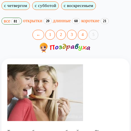
с четвергом
с субботой
с воскресеньем
открытки
длинные
короткие
все
20
60
21
81
←
1
2
3
4
5