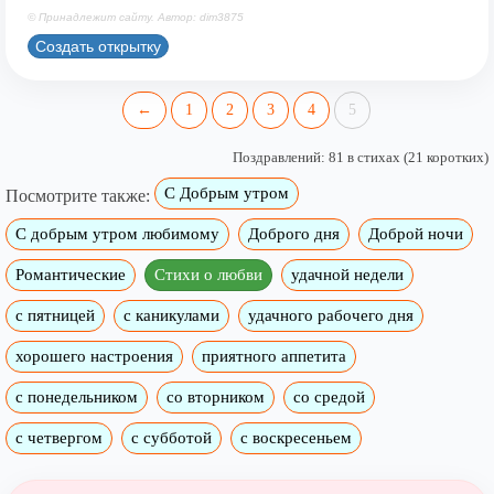
© Принадлежит сайту. Автор: dim3875
Создать открытку
←
1
2
3
4
5
Поздравлений: 81 в стихах (21 коротких)
С Добрым утром
Посмотрите также:
C добрым утром любимому
Доброго дня
Доброй ночи
Романтические
Стихи о любви
удачной недели
c пятницей
с каникулами
удачного рабочего дня
хорошего настроения
приятного аппетита
с понедельником
со вторником
со средой
с четвергом
с субботой
с воскресеньем