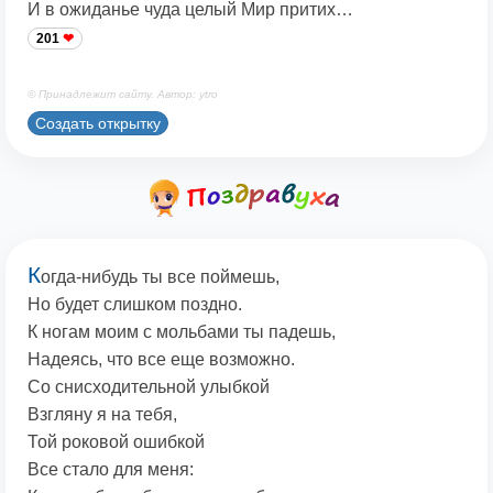
И в ожиданье чуда целый Мир притих…
201
© Принадлежит сайту. Автор: ytro
Создать открытку
К
огда-нибудь ты все поймешь,
Но будет слишком поздно.
К ногам моим с мольбами ты падешь,
Надеясь, что все еще возможно.
Со снисходительной улыбкой
Взгляну я на тебя,
Той роковой ошибкой
Все стало для меня: