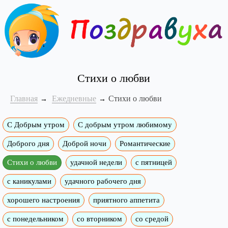
Стихи о любви
Главная
Ежедневные
Стихи о любви
С Добрым утром
C добрым утром любимому
Доброго дня
Доброй ночи
Романтические
Стихи о любви
удачной недели
c пятницей
с каникулами
удачного рабочего дня
хорошего настроения
приятного аппетита
с понедельником
со вторником
со средой