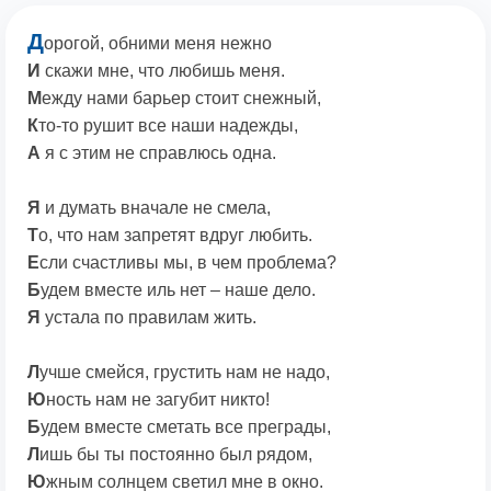
Д
орогой, обними меня нежно
И
скажи мне, что любишь меня.
М
ежду нами барьер стоит снежный,
К
то-то рушит все наши надежды,
А
я с этим не справлюсь одна.
Я
и думать вначале не смела,
Т
о, что нам запретят вдруг любить.
Е
сли счастливы мы, в чем проблема?
Б
удем вместе иль нет – наше дело.
Я
устала по правилам жить.
Л
учше смейся, грустить нам не надо,
Ю
ность нам не загубит никто!
Б
удем вместе сметать все преграды,
Л
ишь бы ты постоянно был рядом,
Ю
жным солнцем светил мне в окно.