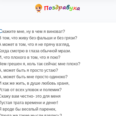
С
кажите мне, ну в чем я виноват?
В том, что живу без фальши и без грязи?
А может в том, что я не прячу взгляд,
Когда смотрю в глаза обычной мрази.
И, что плохого в том, что я пою?
Чем грешен я, коль так сейчас мне плохо?
А, может быть я просто устаю?
А, может быть мне просто одиноко?
И как же жить, в душе любовь храня,
Устав от всех уловок и полемик?
Скажу вам честно- это для меня
Пустая трата времени и денег!
Я вроде бы веселый паренек,
Откуда же такие мысли взялись?