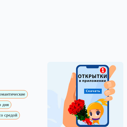
омантические
о дня
со средой