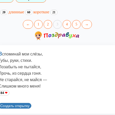
и
длинные
короткие
20
60
21
←
1
2
3
4
5
→
В
споминай мои слёзы,
Губы, руки, стихи.
Позабыть не пытайся,
Прочь, из сердца гоня.
Не старайся, не майся —
Слишком много меня!
84
Создать открытку