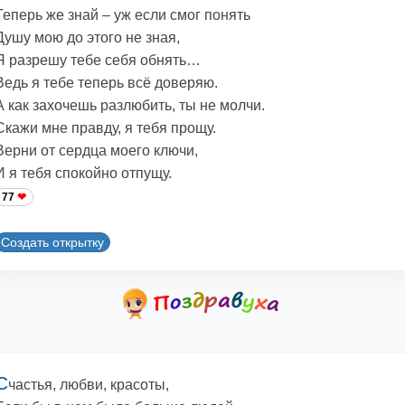
Теперь же знай – уж если смог понять
Душу мою до этого не зная,
Я разрешу тебе себя обнять…
Ведь я тебе теперь всё доверяю.
А как захочешь разлюбить, ты не молчи.
Скажи мне правду, я тебя прощу.
Верни от сердца моего ключи,
И я тебя спокойно отпущу.
77
Создать открытку
С
частья, любви, красоты,