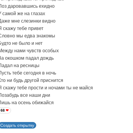
Поз даровавшись ехидно
У самой же на глазах
Даже мне слезинки видно
Я скажу тебе привет
Словно мы едва знакомы
Будто не было и нет
Между нами чувств особых
За окошком падал дождь
Падал на ресницы
Пусть тебе сегодня в ночь
Кто ни будь другой приснится
Я скажу тебе прости и ночами ты не майся
Позабудь все наши дни
Лишь на осень обижайся
68
Создать открытку