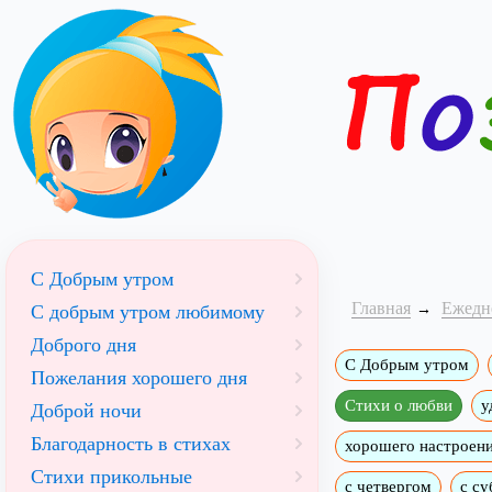
С Добрым утром
Главная
Ежедн
C добрым утром любимому
Доброго дня
С Добрым утром
Пожелания хорошего дня
Стихи о любви
у
Доброй ночи
Благодарность в стихах
хорошего настроен
Стихи прикольные
с четвергом
с су