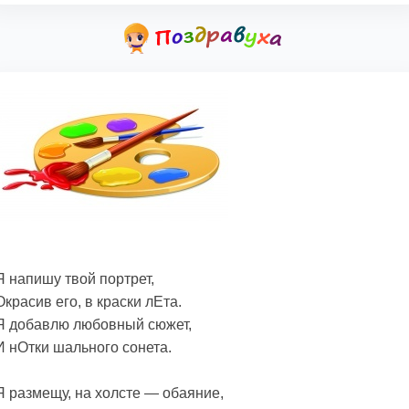
Я напишу твой портрет,
Окрасив его, в краски лЕта.
Я добавлю любовный сюжет,
И нОтки шального сонета.
Я размещу, на холсте — обаяние,