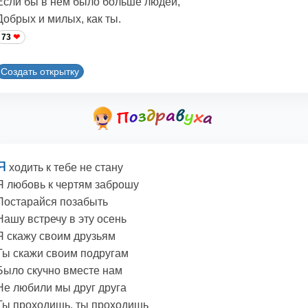
Если бы в нем было больше людей,
Добрых и милых, как ты.
73
Создать открытку
Я
ходить к тебе не стану
Я любовь к чертям заброшу
Постарайся позабыть
Нашу встречу в эту осень
Я скажу своим друзьям
Ты скажи своим подругам
Было скучно вместе нам
Не любили мы друг друга
Ты проходишь, ты проходишь