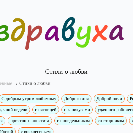
Стихи о любви
евные
Стихи о любви
C добрым утром любимому
Доброго дня
Доброй ночи
Р
дачной недели
c пятницей
с каникулами
удачного рабочег
ия
приятного аппетита
с понедельником
со вторником
бботой
с воскресеньем