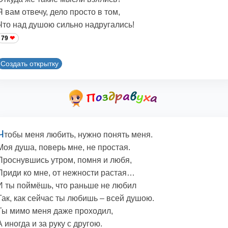
Я вам отвечу, дело просто в том,
Что над душою сильно надругались!
79
Создать открытку
Ч
тобы меня любить, нужно понять меня.
Моя душа, поверь мне, не простая.
Проснувшись утром, помня и любя,
Приди ко мне, от нежности растая…
И ты поймёшь, что раньше не любил
Так, как сейчас ты любишь – всей душою.
Ты мимо меня даже проходил,
А иногда и за руку с другою.