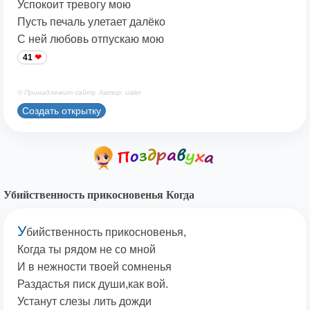
Успокоит тревогу мою
Пусть печаль улетает далёко
С ней любовь отпускаю мою
41
© Принадлежит сайту. Автор: ualer
Создать открытку
Убийственность прикосновенья Когда
У
бийственность прикосновенья,
Когда ты рядом не со мной
И в нежности твоей сомненья
Раздастья писк души,как вой.
Устанут слезы лить дожди