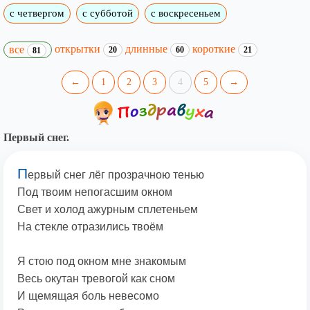
с четвергом
с субботой
с воскресеньем
открытки
длинные
короткие
все
20
60
21
81
←
1
2
3
4
5
→
Первый снег.
П
ервый снег лёг прозрачною тенью
Под твоим непогасшим окном
Свет и холод ажурным сплетеньем
На стекле отразились твоём
Я стою под окном мне знакомым
Весь окутан тревогой как сном
И щемящая боль невесомо