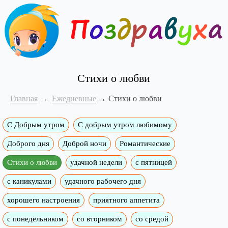
Стихи о любви
Главная
Ежедневные
Стихи о любви
С Добрым утром
C добрым утром любимому
Доброго дня
Доброй ночи
Романтические
Стихи о любви
удачной недели
c пятницей
с каникулами
удачного рабочего дня
хорошего настроения
приятного аппетита
с понедельником
со вторником
со средой