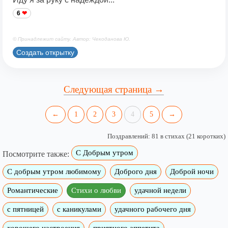
6
© Принадлежит сайту. Автор: Чекоданова Ю.
Создать открытку
Следующая страница →
←
1
2
3
4
5
→
Поздравлений: 81 в стихах (21 коротких)
С Добрым утром
Посмотрите также:
C добрым утром любимому
Доброго дня
Доброй ночи
Романтические
Стихи о любви
удачной недели
c пятницей
с каникулами
удачного рабочего дня
хорошего настроения
приятного аппетита