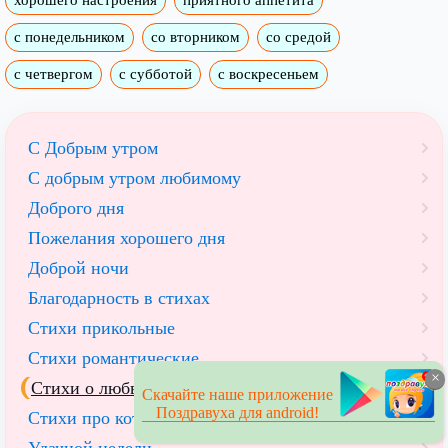
с понедельником
со вторником
со средой
с четвергом
с субботой
с воскресеньем
С Добрым утром
C добрым утром любимому
Доброго дня
Пожелания хорошего дня
Доброй ночи
Благодарность в стихах
Стихи прикольные
Стихи романтические
×
Стихи о любви
Скачайте наше приложение
Поздравуха для android!
Стихи про котов
Удачной недели