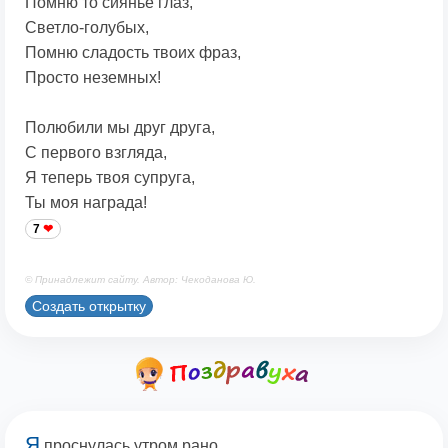
Помню то сиянье глаз,
Светло-голубых,
Помню сладость твоих фраз,
Просто неземных!
Полюбили мы друг друга,
С первого взгляда,
Я теперь твоя супруга,
Ты моя награда!
7
© Принадлежит сайту. Автор: Чекоданова Ю.
Создать открытку
Я
проснулась утром рано,