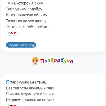
Ту, на которой я сижу.
Тебя увижу, подойду,
И нежно-нежно обниму.
Тихонько на ухо шепну:
"Котёнок, я тебя люблю..."
565
Создать открытку
Я
так скучаю без тебя,
Без теплоты любимых глаз,
Я жизнь отдам, что б ты и я
Не расставались ни на час!