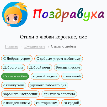
Стихи о любви короткие, смс
Главная
Ежедневные
Стихи о любви
С Добрым утром
C добрым утром любимому
Доброго дня
Доброй ночи
Романтические
Стихи о любви
удачной недели
c пятницей
с каникулами
удачного рабочего дня
хорошего настроения
приятного аппетита
с понедельником
со вторником
со средой