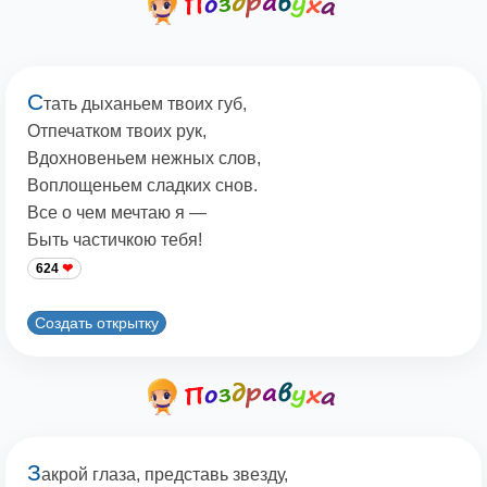
С
тать дыханьем твоих губ,
Отпечатком твоих рук,
Вдохновеньем нежных слов,
Воплощеньем сладких снов.
Все о чем мечтаю я —
Быть частичкою тебя!
624
Создать открытку
З
акрой глаза, представь звезду,