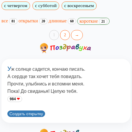
с четвергом
с субботой
с воскресеньем
все
открытки
длинные
короткие
81
20
60
21
1
2
→
У
ж солнце садится, кончаю писать.
А сердце так хочет тебя повидать.
Прочти, улыбнись и вспомни меня.
Пока! До свиданья! Целую тебя.
984
Создать открытку