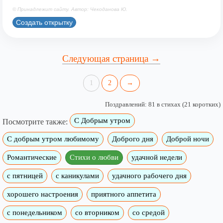
© Принадлежит сайту. Автор: Чекоданова Ю.
Создать открытку
Следующая страница →
1
2
→
Поздравлений: 81 в стихах (21 коротких)
С Добрым утром
Посмотрите также:
C добрым утром любимому
Доброго дня
Доброй ночи
Романтические
Стихи о любви
удачной недели
c пятницей
с каникулами
удачного рабочего дня
хорошего настроения
приятного аппетита
с понедельником
со вторником
со средой