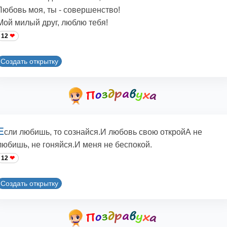
Любовь моя, ты - совершенство!
Мой милый друг, люблю тебя!
12
Создать открытку
Е
сли любишь, то сознайся.И любовь свою откройА не
любишь, не гоняйся.И меня не беспокой.
12
Создать открытку