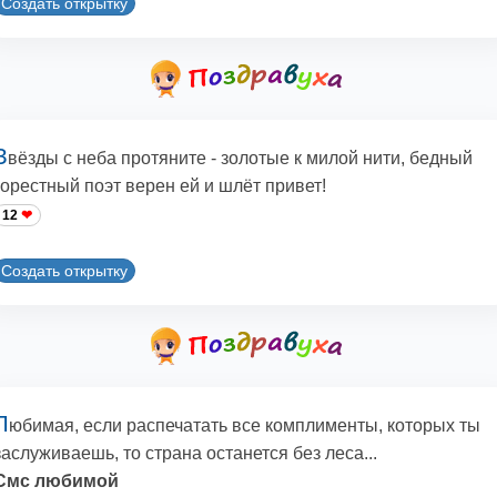
Создать открытку
З
вёзды с неба протяните - золотые к милой нити, бедный
горестный поэт верен ей и шлёт привет!
12
Создать открытку
Л
юбимая, если распечатать все комплименты, которых ты
заслуживаешь, то страна останется без леса...
Смс любимой