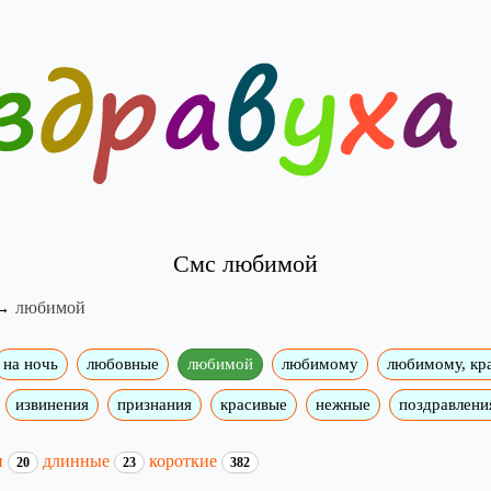
Смс любимой
любимой
на ночь
любовные
любимой
любимому
любимому, кр
извинения
признания
красивые
нежные
поздравлени
и
длинные
короткие
20
23
382