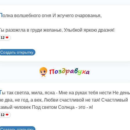
П
олна волшебного огня И жгучего очарованья,
Ты разожгла в груди желанье, Улыбкой яркою дразня!
12
Создать открытку
Т
ы так светла, мила, ясна - Мне на руках тебя нести Не день
не два, не год, а век, Любви счастливой не тая! Счастливый
самый человек Под светом Солнца - это - я!
12
Создать открытку