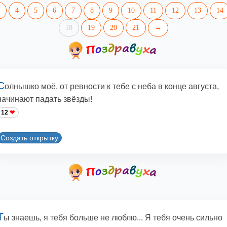
4
5
6
7
8
9
10
11
12
13
14
18
19
20
21
→
С
олнышко моё, от ревности к тебе с неба в конце августа,
начинают падать звёзды!
12
Создать открытку
Т
ы знаешь, я тебя больше не люблю... Я тебя очень сильно