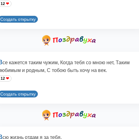
12
Создать открытку
В
се кажется таким чужим, Когда тебя со мною нет, Таким
любимым и родным, С тобою быть хочу на век.
12
Создать открытку
В
сю жизнь отдам я за тебя,