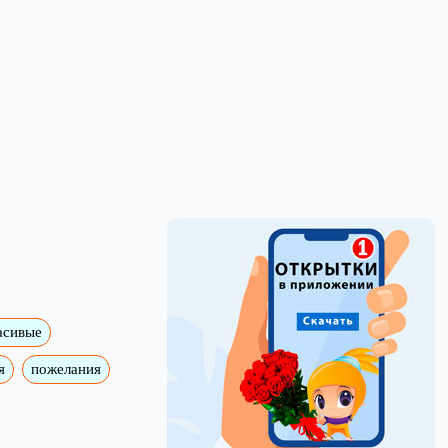
асивые
я
пожелания