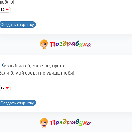
люблю!
12
Создать открытку
Ж
изнь была б, конечно, пуста,
Если б, мой свет, я не увидел тебя!
12
Создать открытку