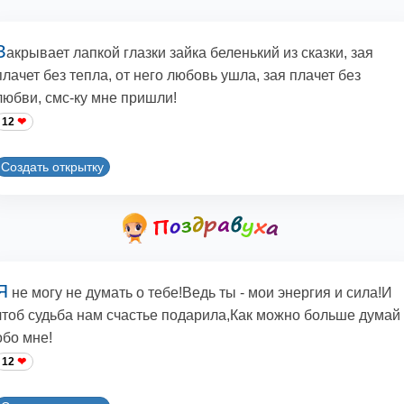
З
акрывает лапкой глазки зайка беленький из сказки, зая
плачет без тепла, от него любовь ушла, зая плачет без
любви, смс-ку мне пришли!
12
Создать открытку
Я
не могу не думать о тебе!Ведь ты - мои энергия и сила!И
чтоб судьба нам счастье подарила,Как можно больше думай
обо мне!
12