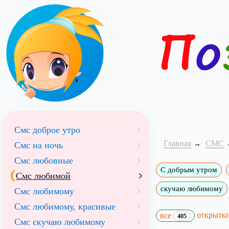
Смс доброе утро
Главная
СМС
Смс на ночь
Смс любовные
С добрым утром
Смс любимой
скучаю любимому
Смс любимому
Смс любимому, красивые
открытк
все
405
Смс скучаю любимому