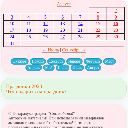
Август
1
2
3
4
5
6
7
8
9
10
11
12
13
14
15
16
17
18
19
20
21
22
23
24
25
26
27
28
29
30
31
← Июль
|
Сентябрь →
Октябрь
Ноябрь
Декабрь
Январь
Февраль
Март
Апрель
Май
Июнь
Июль
Август
Праздники 2023
Что подарить на праздник?
© Поздравуха, раздел: "
Смс любимой
"
Авторские материалы! При использовании материалов
активная ссылка на сайт обязательна! Размещение
произведений на сайтах поздравлений не допускается.