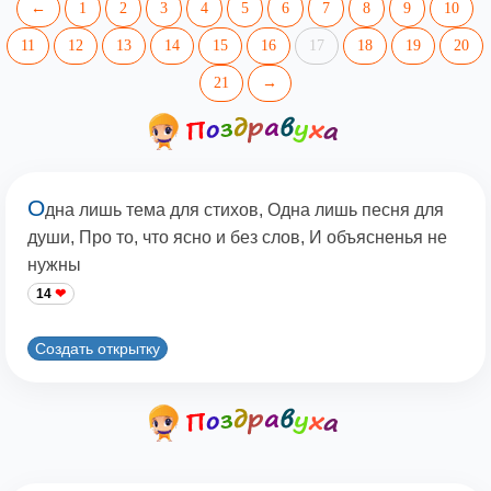
←
1
2
3
4
5
6
7
8
9
10
11
12
13
14
15
16
17
18
19
20
21
→
О
дна лишь тема для стихов, Одна лишь песня для
души, Про то, что ясно и без слов, И объясненья не
нужны
14
Создать открытку