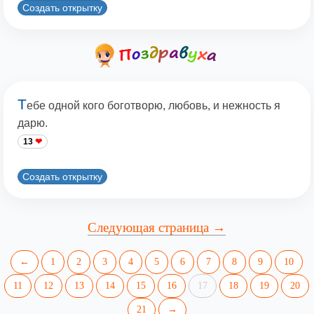
Создать открытку
Т
ебе одной кого боготворю, любовь, и нежность я
дарю.
13
Создать открытку
Следующая страница →
←
1
2
3
4
5
6
7
8
9
10
11
12
13
14
15
16
17
18
19
20
21
→