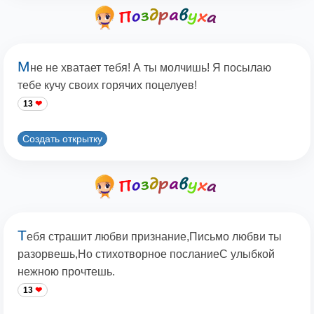
М
не не хватает тебя! А ты молчишь! Я посылаю
тебе кучу своих горячих поцелуев!
13
Создать открытку
Т
ебя страшит любви признание,Письмо любви ты
разорвешь,Но стихотворное посланиеС улыбкой
нежною прочтешь.
13