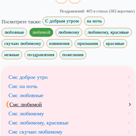
Поздравлений: 405 в стихах (382 коротких)
С добрым утром
на ночь
Посмотрите также:
любовные
любимой
любимому
любимому, красивые
скучаю любимому
извинения
признания
красивые
нежные
поздравления
пожелания
Смс доброе утро
Смс на ночь
Смс любовные
Смс любимой
Смс любимому
Смс любимому, красивые
Смс скучаю любимому