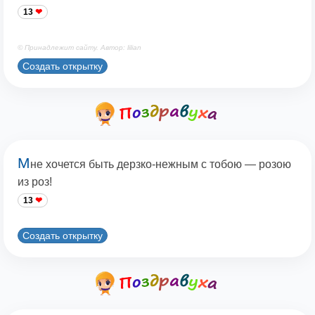
13
© Принадлежит сайту. Автор: lilian
Создать открытку
М
не хочется быть дерзко-нежным с тобою — розою
из роз!
13
Создать открытку