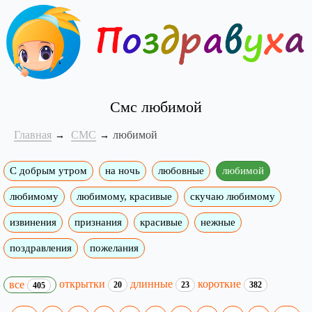
Смс любимой
Главная
СМС
любимой
С добрым утром
на ночь
любовные
любимой
любимому
любимому, красивые
скучаю любимому
извинения
признания
красивые
нежные
поздравления
пожелания
открытки
длинные
короткие
все
20
23
382
405