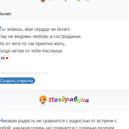
болит
Т
ы знаешь, мое сердце не болит,
Ему не ведомы любовь и состраданье.
Но от чего-то так приятно жить,
Когда читаю от тебя посланье.
75
 Принадлежит сайту. Автор: ytro
Создать открытку
Н
икакая радость не сравнится с радостью от встречи с
тобой, никакая горечь не сравнится с горечью разлуки.