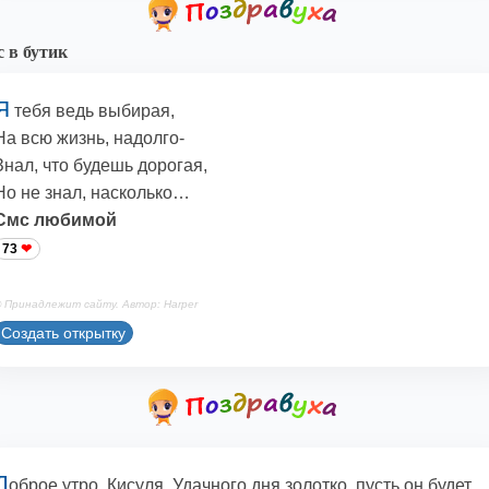
 в бутик
Я
тебя ведь выбирая,
На всю жизнь, надолго-
Знал, что будешь дорогая,
Но не знал, насколько…
Смс любимой
73
 Принадлежит сайту. Автор: Harper
Создать открытку
Д
оброе утро, Кисуля. Удачного дня золотко, пусть он будет