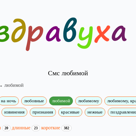
Смс любимой
любимой
на ночь
любовные
любимой
любимому
любимому, кр
извинения
признания
красивые
нежные
поздравлени
и
длинные
короткие
20
23
382