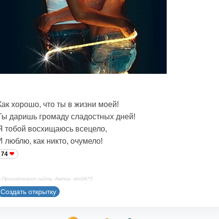
Как хорошо, что ты в жизни моей!
Ты даришь громаду сладостных дней!
Я тобой восхищаюсь всецело,
И люблю, как никто, очумело!
74
 Принадлежит сайту. Автор: dim3875
Создать открытку