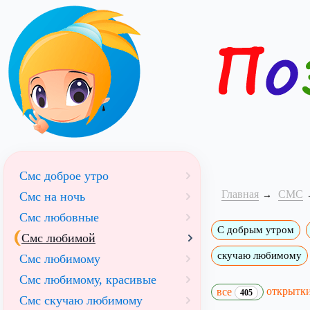
Смс доброе утро
Главная
СМС
Смс на ночь
Смс любовные
С добрым утром
Смс любимой
скучаю любимому
Смс любимому
Смс любимому, красивые
открытк
все
405
Смс скучаю любимому