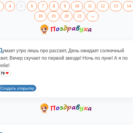
4
5
6
7
8
9
10
11
12
13
14
18
19
20
21
→
Д
умает утро лишь про рассвет, День ожидает солнечный
свет. Вечер скучает по первой звезде! Ночь по луне! А я по
тебе!
79
Создать открытку