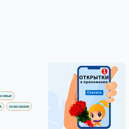
асивые
я
пожелания