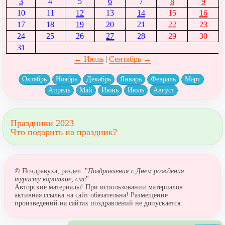
3
4
5
6
7
8
9
10
11
12
13
14
15
16
17
18
19
20
21
22
23
24
25
26
27
28
29
30
31
← Июль
|
Сентябрь →
Октябрь
Ноябрь
Декабрь
Январь
Февраль
Март
Апрель
Май
Июнь
Июль
Август
Праздники 2023
Что подарить на праздник?
© Поздравуха, раздел: "
Поздравления с Днем рождения
туристу короткие, смс
"
Авторские материалы! При использовании материалов
активная ссылка на сайт обязательна! Размещение
произведений на сайтах поздравлений не допускается.