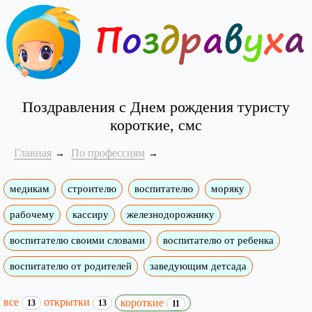
Поздравления с Днем рождения туристу
короткие, смс
Главная
По профессиям
медикам
строителю
воспитателю
моряку
рабочему
кассиру
железнодорожнику
воспитателю своими словами
воспитателю от ребенка
воспитателю от родителей
заведующим детсада
все
открытки
короткие
13
13
11