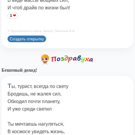
В виде массы мощных сил,
И чтоб драйв по жизни был!
1
© Принадлежит сайту. Автор: Печенова В.В.
Создать открытку
Бешеный доход!
Т
ы, турист, всегда по свету
Бродишь, не жалея сил,
Обходил почти планету,
И уже среди светил
Ты мечтаешь нагуляться,
В космосе увидеть жизнь,