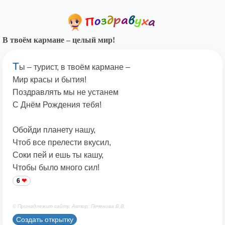
В твоём кармане – целый мир!
Т
ы – турист, в твоём кармане –
Мир красы и бытия!
Поздравлять мы не устанем
С Днём Рождения тебя!
Обойди планету нашу,
Чтоб все прелести вкусил,
Соки пей и ешь ты кашу,
Чтобы было много сил!
6
© Принадлежит сайту. Автор: Печенова В.В.
Создать открытку