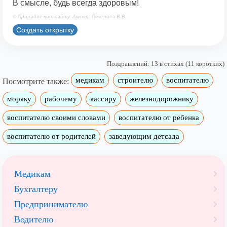
В смысле, будь всегда здоровым!
© Принадлежит сайту. Автор: Печенова В.В.
Создать открытку
Поздравлений: 13 в стихах (11 коротких)
медикам
строителю
воспитателю
Посмотрите также:
моряку
рабочему
кассиру
железнодорожнику
воспитателю своими словами
воспитателю от ребенка
воспитателю от родителей
заведующим детсада
Медикам
Бухгалтеру
Предпринимателю
Водителю