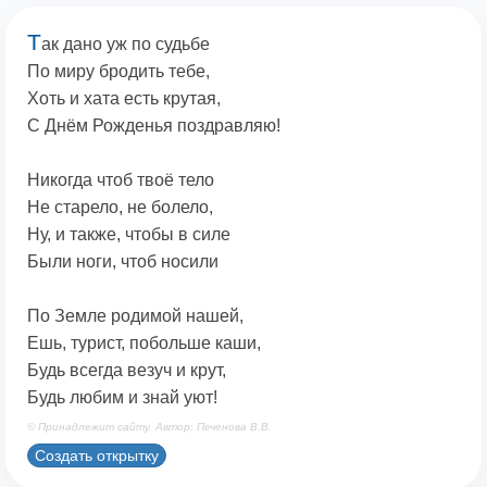
Т
ак дано уж по судьбе
По миру бродить тебе,
Хоть и хата есть крутая,
С Днём Рожденья поздравляю!
Никогда чтоб твоё тело
Не старело, не болело,
Ну, и также, чтобы в силе
Были ноги, чтоб носили
По Земле родимой нашей,
Ешь, турист, побольше каши,
Будь всегда везуч и крут,
Будь любим и знай уют!
© Принадлежит сайту. Автор: Печенова В.В.
Создать открытку