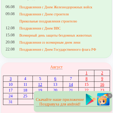
06.08
Поздравления с Днем Железнодорожных войск
09.08
Поздравления с Днем строителя
Прикольные поздравления строителю
12.08
Поздравления с Днем ВВС
15.08
Всемирный день защиты бездомных животных
20.08
Поздравления со всемирным днем лени
22.08
Поздравления с Днем Государственного флага РФ
Август
1
2
3
4
5
6
7
8
9
10
11
12
13
14
15
16
17
18
19
20
21
22
23
×
24
25
26
27
28
29
30
Скачайте наше приложение
31
Поздравуха для android!
← Июль
|
Сентябрь →