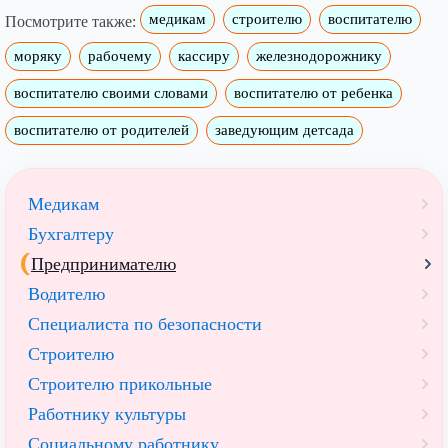
медикам
строителю
воспитателю
Посмотрите также:
моряку
рабочему
кассиру
железнодорожнику
воспитателю своими словами
воспитателю от ребенка
воспитателю от родителей
заведующим детсада
Медикам
Бухгалтеру
Предпринимателю
Водителю
Специалиста по безопасности
Строителю
Строителю прикольные
Работнику культуры
Социальному работнику