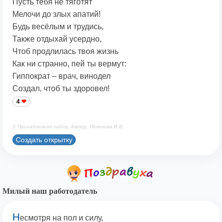
Пусть тебя не тяготят
Мелочи до злых апатий!
Будь весёлым и трудись,
Также отдыхай усердно,
Чтоб продлилась твоя жизнь
Как ни странно, пей ты вермут:
Гиппократ – врач, винодел
Создал, чтоб ты здоровел!
4
© Принадлежит сайту. Автор: Печенова В.В.
Создать открытку
Милый наш работодатель
Н
есмотря на пол и силу,