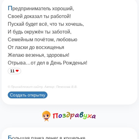
П
редприниматель хороший,
Своей доказал ты работой!
Пускай будет всё, что ты хочешь,
И будь окружён ты заботой,
Семейным почётом, любовью
От ласки до восхищенья
Желаю везенья, здоровья!
Отрыва…от дел в День Рожденья!
11
© Принадлежит сайту. Автор: Печенова В.В.
Создать открытку
Б
ольшая пачка денег в кошельке,