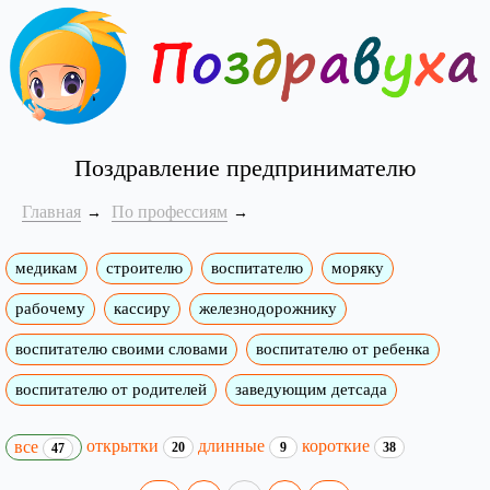
Поздравление предпринимателю
Главная
По профессиям
медикам
строителю
воспитателю
моряку
рабочему
кассиру
железнодорожнику
воспитателю своими словами
воспитателю от ребенка
воспитателю от родителей
заведующим детсада
открытки
длинные
короткие
все
20
9
38
47