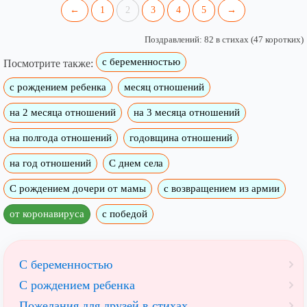
←
1
2
3
4
5
→
Поздравлений: 82 в стихах (47 коротких)
с беременностью
Посмотрите также:
с рождением ребенка
месяц отношений
на 2 месяца отношений
на 3 месяца отношений
на полгода отношений
годовщина отношений
на год отношений
С днем села
С рождением дочери от мамы
с возвращением из армии
от коронавируса
с победой
С беременностью
С рождением ребенка
Пожелания для друзей в стихах