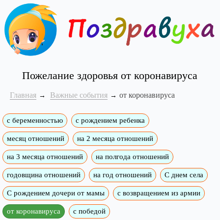
Пожелание здоровья от коронавируса
Главная
Важные события
от коронавируса
с беременностью
с рождением ребенка
месяц отношений
на 2 месяца отношений
на 3 месяца отношений
на полгода отношений
годовщина отношений
на год отношений
С днем села
С рождением дочери от мамы
с возвращением из армии
от коронавируса
с победой