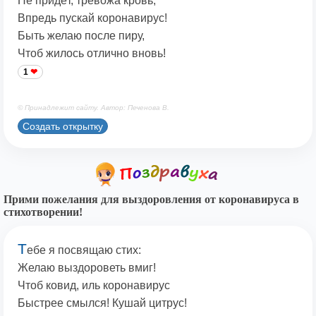
Не придёт, тревожа кровь,
Впредь пускай коронавирус!
Быть желаю после пиру,
Чтоб жилось отлично вновь!
1
© Принадлежит сайту. Автор: Печенова В.
Создать открытку
Прими пожелания для выздоровления от коронавируса в
стихотворении!
Т
ебе я посвящаю стих:
Желаю выздороветь вмиг!
Чтоб ковид, иль коронавирус
Быстрее смылся! Кушай цитрус!