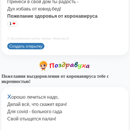
Принеси в свой дом ты радость -
Дух избавь от ковид-бед!
Пожелание здоровья от коронавируса
1
© Принадлежит сайту. Автор: Печенова В.
Создать открытку
Пожелания выздоровления от коронавируса тебе с
икренностью!
Х
орошо лечиться надо,
Делай всё, что скажет врач!
Для covid - больного гада
Свой отыщется палач!