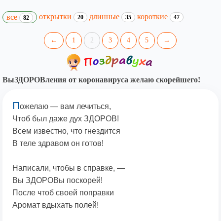
открытки
длинные
короткие
все
20
35
47
82
←
1
2
3
4
5
→
ВыЗДОРОВления от коронавируса желаю скорейшего!
П
ожелаю — вам лечиться,
Чтоб был даже дух ЗДОРОВ!
Всем известно, что гнездится
В теле здравом он готов!
Написали, чтобы в справке, —
Вы ЗДОРОВы поскорей!
После чтоб своей поправки
Аромат вдыхать полей!