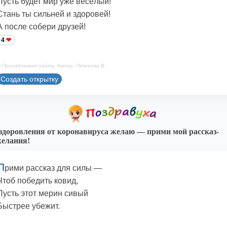
Пусть будет мир уже весёлый!
Стань ты сильней и здоровей!
А после собери друзей!
4
 Принадлежит сайту. Автор: Печенова В.
Создать открытку
доровления от коронавируса желаю — прими мой рассказ-
елания!
П
рими рассказ для силы —
Чтоб победить ковид,
Пусть этот мерин сивый
Быстрее убежит.