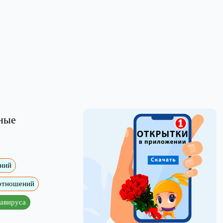
ные
ений
 отношений
навируса