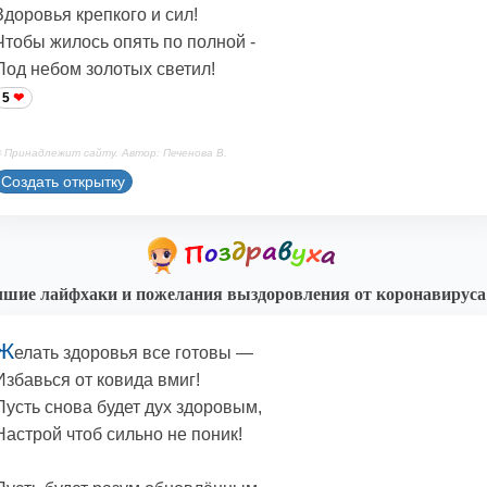
Здоровья крепкого и сил!
Чтобы жилось опять по полной -
Под небом золотых светил!
5
 Принадлежит сайту. Автор: Печенова В.
Создать открытку
шие лайфхаки и пожелания выздоровления от коронавируса
Ж
елать здоровья все готовы —
Избавься от ковида вмиг!
Пусть снова будет дух здоровым,
Настрой чтоб сильно не поник!