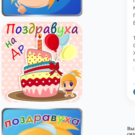
©
Выз
сил