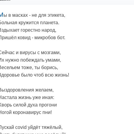
М
ы в масках - не для этикета,
Больная кружится планета.
Вздыхает горестно народ,
Пришёл ковид - микробов бот.
Сейчас и вирусы с мозгами,
Их нужно побеждать умами,
Весельем тоже, ты борись,
Здоровье было чтоб всю жизнь!
Выздоровления желаем,
Настала жизнь уже иная:
Хворь силой духа прогони
Ногой коронавирус пни!
Пускай covid уйдёт тяжёлый,