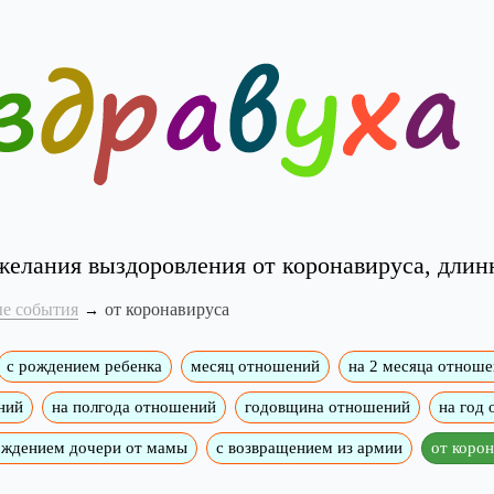
елания выздоровления от коронавируса, длин
е события
от коронавируса
с рождением ребенка
месяц отношений
на 2 месяца отнош
ний
на полгода отношений
годовщина отношений
на год
ождением дочери от мамы
с возвращением из армии
от коро