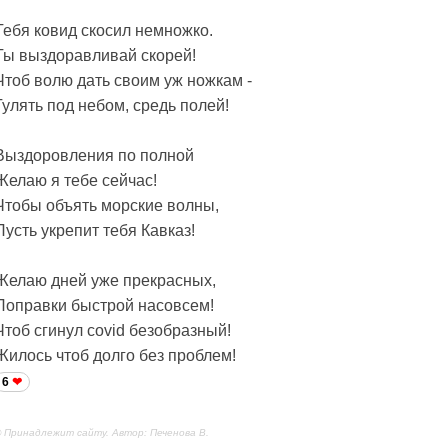
Тебя ковид скосил немножко.
Ты выздоравливай скорей!
Чтоб волю дать своим уж ножкам -
Гулять под небом, средь полей!
Выздоровления по полной
Желаю я тебе сейчас!
Чтобы объять морские волны,
Пусть укрепит тебя Кавказ!
Желаю дней уже прекрасных,
Поправки быстрой насовсем!
Чтоб сгинул covid безобразный!
Жилось чтоб долго без проблем!
6
 Принадлежит сайту. Автор: Печенова В.