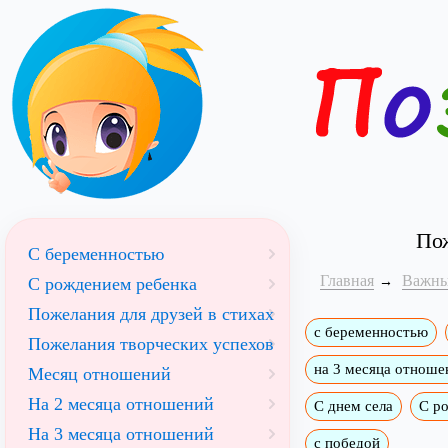
Пож
С беременностью
Главная
Важны
С рождением ребенка
Пожелания для друзей в стихах
с беременностью
Пожелания творческих успехов
на 3 месяца отноше
Месяц отношений
На 2 месяца отношений
С днем села
С р
На 3 месяца отношений
с победой