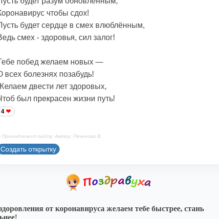
Пусть будет разум обновлённым,
Коронавирус чтобы сдох!
Пусть будет сердце в смех влюблённым,
Ведь смех - здоровья, сил залог!
Тебе побед желаем новых —
О всех болезнях позабудь!
Желаем двести лет здоровых,
Чтоб был прекрасен жизни путь!
4
 Принадлежит сайту. Автор: Печенова В.
Создать открытку
доровления от коронавируса желаем тебе быстрее, стань
ьнее!