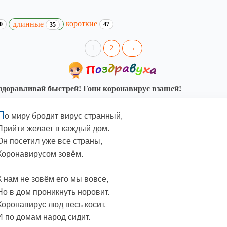
короткие
длинные
0
47
35
1
2
→
доравливай быстрей! Гони коронавирус взашей!
П
о миру бродит вирус странный,
Прийти желает в каждый дом.
Он посетил уже все страны,
Коронавирусом зовём.
К нам не зовём его мы вовсе,
Но в дом проникнуть норовит.
Коронавирус люд весь косит,
И по домам народ сидит.