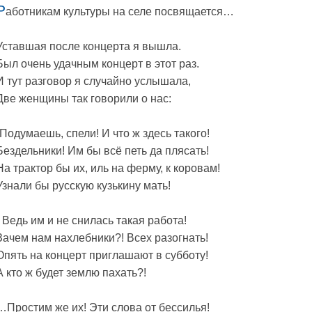
Р
аботникам культуры на селе посвящается…
Уставшая после концерта я вышла.
Был очень удачным концерт в этот раз.
И тут разговор я случайно услышала,
Две женщины так говорили о нас:
-Подумаешь, спели! И что ж здесь такого!
Бездельники! Им бы всё петь да плясать!
На трактор бы их, иль на ферму, к коровам!
Узнали бы русскую кузькину мать!
- Ведь им и не снилась такая работа!
Зачем нам нахлебники?! Всех разогнать!
Опять на концерт приглашают в субботу!
А кто ж будет землю пахать?!
…Простим же их! Эти слова от бессилья!