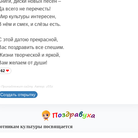
Книги, диски новых песен –
Да всего не перечесть!
Мир культуры интересен,
В нём и смех, и слёзы есть.
С этой датою прекрасной,
Вас поздравить все спешим.
Жизни творческой и яркой,
Вам желаем от души!
62
 Принадлежит сайту. Автор: z55z
Создать открытку
отникам культуры посвящается