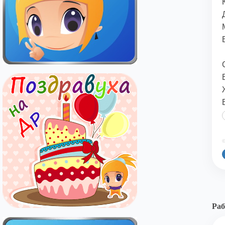
©
Раб