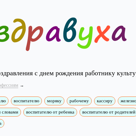
здравления с днем рождения работнику культ
офессиям
елю
воспитателю
моряку
рабочему
кассиру
железн
и словами
воспитателю от ребенка
воспитателю от родителей
а