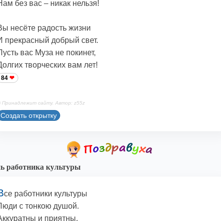
Нам без вас – никак нельзя!
Вы несёте радость жизни
И прекрасный добрый свет.
Пусть вас Муза не покинет,
Долгих творческих вам лет!
84
 Принадлежит сайту. Автор: z55z
Создать открытку
ь работника культуры
В
се работники культуры
Люди с тонкою душой.
Аккуратны и приятны,