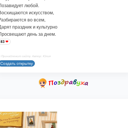
Позавидует любой.
Восхищаются искусством,
Разбираются во всем,
Дарят праздник и культурно
Просвещают день за днем.
83
 Принадлежит сайту. Автор: Юлия
Создать открытку