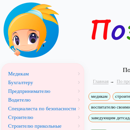
По
Медикам
Главная
По пр
Бухгалтеру
Предпринимателю
медикам
строит
Водителю
воспитателю своим
Специалиста по безопасности
Строителю
заведующим детсад
Строителю прикольные