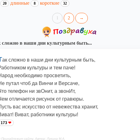
и
длинные
короткие
20
8
32
1
2
→
 сложно в наши дни культурным быть...
Т
ак сложно в наши дни культурным быть,
Работником культуры и тем паче!
Народ необходимо просветить,
Не путал чтоб да Винчи и Версаче,
Что телефон ни звОнит, а звонИт,
Чем отличается рисунок от гравюры.
Пусть вас искусство от невежества хранит,
Виват! Виват, работники культуры!
173
 Принадлежит сайту. Автор: Лукина М.А.