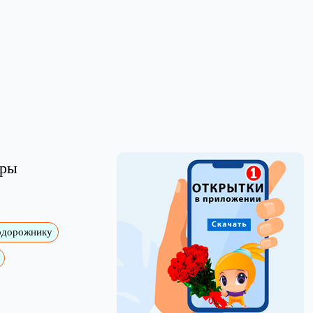
уры
одорожнику