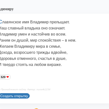
адимиру
С
лавянское имя Владимир прельщает.
Наш славный владыка оно означает.
Владимир умен и настойчив во всем.
Раним он душой, мир спокойствия – в нем.
Желаем Владимиру мира в семье,
Дохода, возросшего трижды вдвойне,
Здоровья отменного, счастья в душе,
И твердо стоять на любом вираже.
320
 Принадлежит сайту. Автор: nurselk1234
Создать открытку