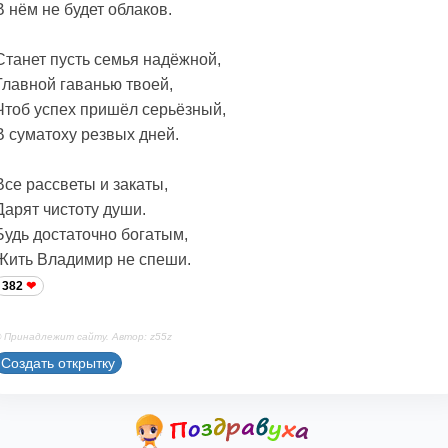
В нём не будет облаков.
Станет пусть семья надёжной,
Главной гаванью твоей,
Чтоб успех пришёл серьёзный,
В суматоху резвых дней.
Все рассветы и закаты,
Дарят чистоту души.
Будь достаточно богатым,
Жить Владимир не спеши.
382
 Принадлежит сайту. Автор: z55z
Создать открытку