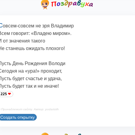
С
овсем-совсем не зря Владимир
Всем говорит: «Владею миром».
И от значения такого
Не станешь ожидать плохого!
Пусть День Рождения Володи
Сегодня на «ура!» проходит,
Пусть будет счастье и удача,
Пусть будет так и не иначе!
225
 Принадлежит сайту. Автор: podaristih
Создать открытку