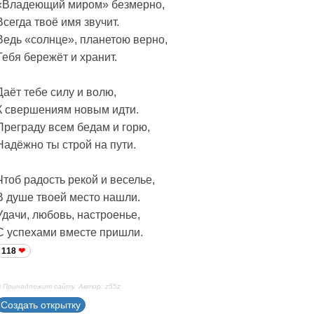
«Владеющий миром» безмерно,
Всегда твоё имя звучит.
Ведь «солнце», планетою верно,
Тебя бережёт и хранит.
Даёт тебе силу и волю,
К свершениям новым идти.
Преграду всем бедам и горю,
Надёжно ты строй на пути.
Чтоб радость рекой и веселье,
В душе твоей место нашли.
Удачи, любовь, настроенье,
С успехами вместе пришли.
118
 Принадлежит сайту. Автор: z55z
Создать открытку