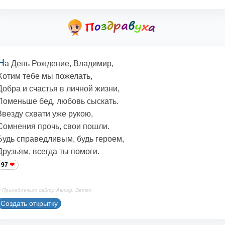
Н
а День Рождение, Владимир,
Хотим тебе мы пожелать,
Добра и счастья в личной жизни,
Поменьше бед, любовь сыскать.
Звезду схвати уже рукою,
Сомнения прочь, свои пошли.
Будь справедливым, будь героем,
Друзьям, всегда ты помоги.
97
 Принадлежит сайту. Автор: Deman
Создать открытку