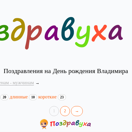
Поздравления на День рождения Владимира
енам - мужчинам
и
длинные
короткие
20
10
23
1
2
→