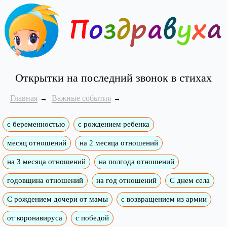
Открытки на последний звонок в стихах
Главная
Важные события
с беременностью
с рождением ребенка
месяц отношений
на 2 месяца отношений
на 3 месяца отношений
на полгода отношений
годовщина отношений
на год отношений
С днем села
С рождением дочери от мамы
с возвращением из армии
от коронавируса
с победой