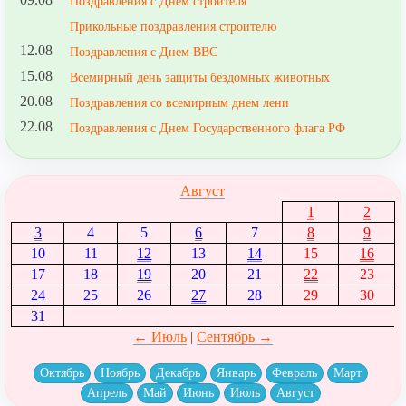
Поздравления с Днем строителя
Прикольные поздравления строителю
12.08
Поздравления с Днем ВВС
15.08
Всемирный день защиты бездомных животных
20.08
Поздравления со всемирным днем лени
22.08
Поздравления с Днем Государственного флага РФ
Август
1
2
3
4
5
6
7
8
9
10
11
12
13
14
15
16
17
18
19
20
21
22
23
24
25
26
27
28
29
30
31
← Июль
|
Сентябрь →
Октябрь
Ноябрь
Декабрь
Январь
Февраль
Март
Апрель
Май
Июнь
Июль
Август