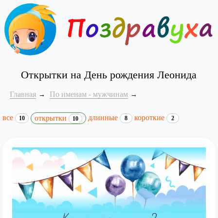
Открытки на День рождения Леонида
Главная
По именам - мужчинам
все
длинные
короткие
открытки
10
8
2
10