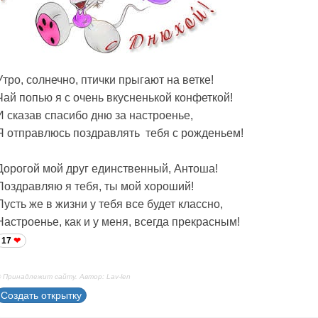
Утро, солнечно, птички прыгают на ветке!
Чай попью я с очень вкусненькой конфеткой!
И сказав спасибо дню за настроенье,
Я отправлюсь поздравлять тебя с рожденьем!
Дорогой мой друг единственный, Антоша!
Поздравляю я тебя, ты мой хороший!
Пусть же в жизни у тебя все будет классно,
Настроенье, как и у меня, всегда прекрасным!
17
 Принадлежит сайту. Автор: Lav-len
Создать открытку