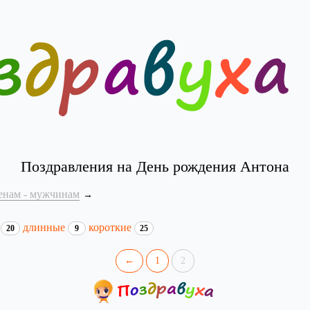
Поздравления на День рождения Антона
енам - мужчинам
и
длинные
короткие
20
9
25
←
1
2