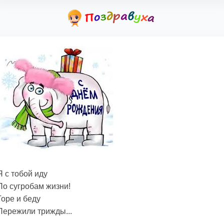
Я с тобой иду
По сугробам жизни!
Горе и беду
Пережили трижды...