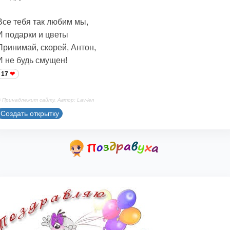
Все тебя так любим мы,
И подарки и цветы
Принимай, скорей, Антон,
И не будь смущен!
17
 Принадлежит сайту. Автор: Lav-len
Создать открытку