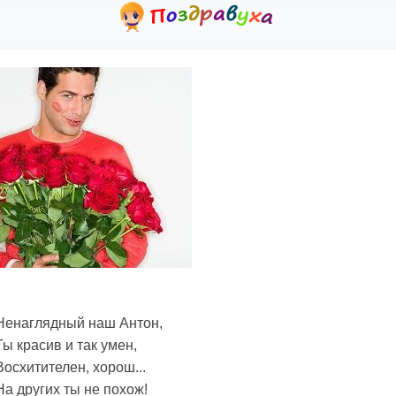
Ненаглядный наш Антон,
Ты красив и так умен,
Восхитителен, хорош...
На других ты не похож!