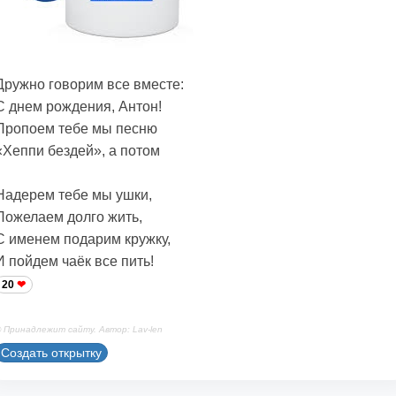
Дружно говорим все вместе:
С днем рождения, Антон!
Пропоем тебе мы песню
«Хеппи бездей», а потом
Надерем тебе мы ушки,
Пожелаем долго жить,
С именем подарим кружку,
И пойдем чаёк все пить!
20
 Принадлежит сайту. Автор: Lav-len
Создать открытку