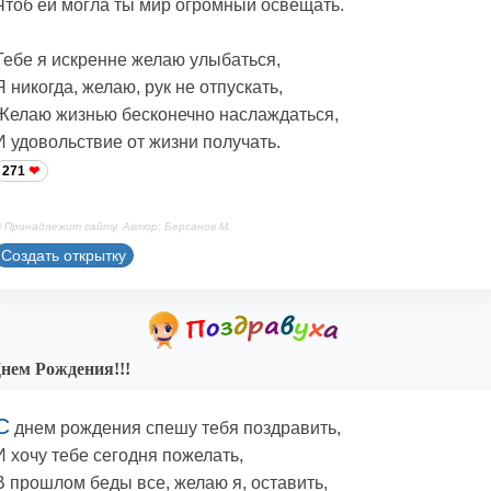
Чтоб ей могла ты мир огромный освещать.
Тебе я искренне желаю улыбаться,
Я никогда, желаю, рук не отпускать,
Желаю жизнью бесконечно наслаждаться,
И удовольствие от жизни получать.
271
 Принадлежит сайту. Автор: Берсанов М.
Создать открытку
нем Рождения!!!
С
днем рождения спешу тебя поздравить,
И хочу тебе сегодня пожелать,
В прошлом беды все, желаю я, оставить,