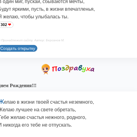
В один миг, пускай, сбываются мечты,
Будут яркими, пусть, в жизни впечатленья,
Я желаю, чтобы улыбалась ты.
302
 Принадлежит сайту. Автор: Берсанов М.
Создать открытку
нем Рождения!!!
Ж
елаю в жизни твоей счастья неземного,
Желаю лучшее на свете обретать,
Тебе желаю счастья нежного, родного,
И никогда его тебе не отпускать.