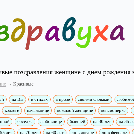
ивые поздравления женщине с днем рождения 
ине
Красивые
ой
на Вы
в стихах
в прозе
своими словами
любимо
коллеге
начальнице
пожилой женщине
пенсионерке
енной
соседке
любовнице
бывшей
на 30 лет
на 35 л
55 лет
на 70 лет
на 60 лет
др в январе
др в феврале