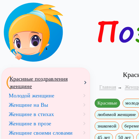
Крас
Красивые поздравления
женщине
Главная
Женщ
Молодой женщине
Красивые
молод
Женщине на Вы
Женщине в стихах
любимой женщине
Женщине в прозе
знакомой
берем
Женщине своими словами
45 лет
50 лет