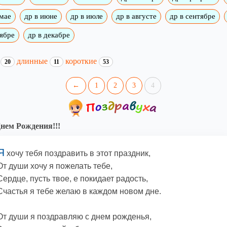
 мае
др в июне
др в июле
др в августе
др в сентябре
оябре
др в декабре
и
длинные
короткие
20
11
53
←
1
2
3
4
нем Рождения!!!
Я
хочу тебя поздравить в этот праздник,
От души хочу я пожелать тебе,
Сердце, пусть твое, е покидает радость,
Счастья я тебе желаю в каждом новом дне.
От души я поздравляю с днем рожденья,