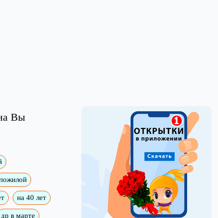
на Вы
й
пожилой
ет
на 40 лет
др в марте