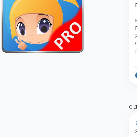
©
С Д