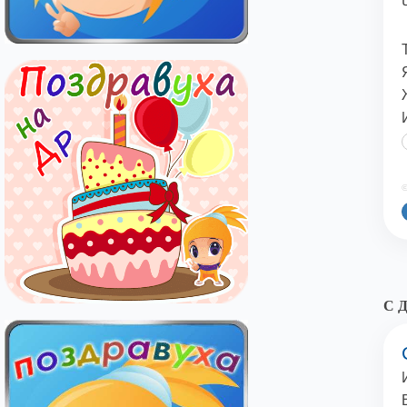
©
С Д