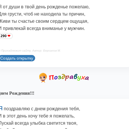
Я от души в твой день рожденье пожелаю,
Для грусти, чтоб не находила ты причин,
Живи ты счастье своим сердцем ощущая,
И привлекай всегда вниманье у мужчин.
290
 Принадлежит сайту. Автор: Берсанов М.
Создать открытку
нем Рождения!!!
Я
поздравляю с днем рождения тебя,
И в этот день хочу тебе я пожелать,
Пускай всегда улыбка светится твоя,