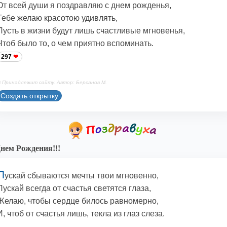
От всей души я поздравляю с днем рожденья,
Тебе желаю красотою удивлять,
Пусть в жизни будут лишь счастливые мгновенья,
Чтоб было то, о чем приятно вспоминать.
297
 Принадлежит сайту. Автор: Берсанов М.
Создать открытку
нем Рождения!!!
П
ускай сбываются мечты твои мгновенно,
Пускай всегда от счастья светятся глаза,
Желаю, чтобы сердце билось равномерно,
И, чтоб от счастья лишь, текла из глаз слеза.