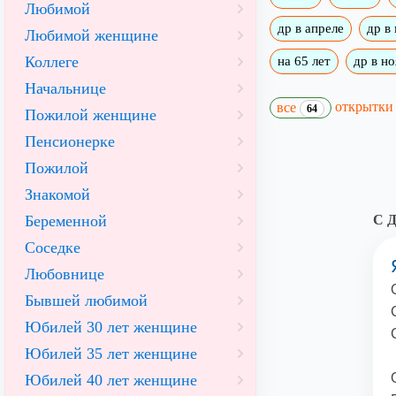
Любимой
др в апреле
др в
Любимой женщине
Коллеге
на 65 лет
др в н
Начальнице
открытк
все
64
Пожилой женщине
Пенсионерке
Пожилой
Знакомой
Беременной
С Д
Соседке
Любовнице
Бывшей любимой
Юбилей 30 лет женщине
Юбилей 35 лет женщине
Юбилей 40 лет женщине