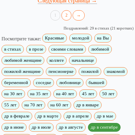
Следующая страница →
1
2
→
Поздравлений: 29 в стихах (21 коротких)
Красивые
молодой
на Вы
Посмотрите также:
в стихах
в прозе
своими словами
любимой
любимой женщине
коллеге
начальнице
пожилой женщине
пенсионерке
пожилой
знакомой
беременной
соседке
любовнице
бывшей
на 30 лет
на 35 лет
на 40 лет
45 лет
50 лет
55 лет
на 70 лет
на 60 лет
др в январе
др в феврале
др в марте
др в апреле
др в мае
др в июне
др в июле
др в августе
др в сентябре