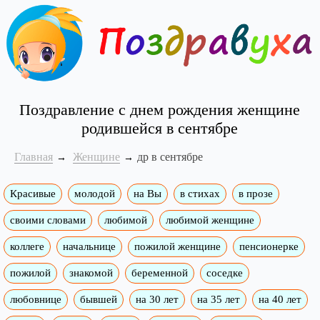
Поздравление с днем рождения женщине
родившейся в сентябре
Главная
Женщине
др в сентябре
Красивые
молодой
на Вы
в стихах
в прозе
своими словами
любимой
любимой женщине
коллеге
начальнице
пожилой женщине
пенсионерке
пожилой
знакомой
беременной
соседке
любовнице
бывшей
на 30 лет
на 35 лет
на 40 лет