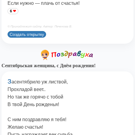
Если нужно — плачь от счастья!
6
© Принадлежит сайту. Автор: Печенова В.
Создать открытку
Сентябрьская женщина, с Днём рождения!
З
асентябрило уж листвой,
Прохладой веет..
Но так же горячо с тобой
В твой День рожденья!
С ним поздравляю я тебя!
Желаю счастья!
Пусть награждает век судьба