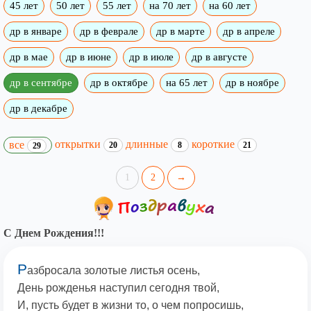
45 лет
50 лет
55 лет
на 70 лет
на 60 лет
др в январе
др в феврале
др в марте
др в апреле
др в мае
др в июне
др в июле
др в августе
др в сентябре
др в октябре
на 65 лет
др в ноябре
др в декабре
открытки
длинные
короткие
все
20
8
21
29
1
2
→
С Днем Рождения!!!
Р
азбросала золотые листья осень,
День рожденья наступил сегодня твой,
И, пусть будет в жизни то, о чем попросишь,