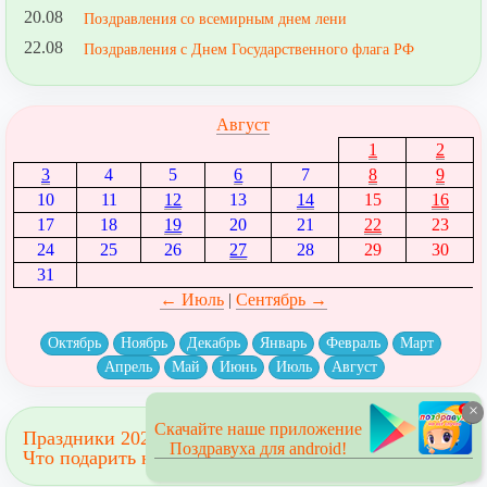
20.08
Поздравления со всемирным днем лени
22.08
Поздравления с Днем Государственного флага РФ
Август
1
2
3
4
5
6
7
8
9
10
11
12
13
14
15
16
17
18
19
20
21
22
23
24
25
26
27
28
29
30
31
← Июль
|
Сентябрь →
Октябрь
Ноябрь
Декабрь
Январь
Февраль
Март
Апрель
Май
Июнь
Июль
Август
×
Скачайте наше приложение
Праздники 2023
Поздравуха для android!
Что подарить на праздник?