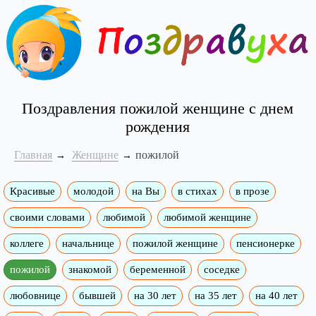
Поздравления пожилой женщине с днем
рождения
Главная
Женщине
пожилой
Красивые
молодой
на Вы
в стихах
в прозе
своими словами
любимой
любимой женщине
коллеге
начальнице
пожилой женщине
пенсионерке
пожилой
знакомой
беременной
соседке
любовнице
бывшей
на 30 лет
на 35 лет
на 40 лет