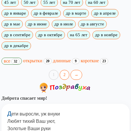
45 лет
50 лет
55 лет
на 70 лет
на 60 лет
др в январе
др в феврале
др в марте
др в апреле
др в мае
др в июне
др в июле
др в августе
др в сентябре
др в октябре
на 65 лет
др в ноябре
др в декабре
открытки
длинные
короткие
все
20
9
23
32
1
2
→
Доброта спасает мир!
Д
ети выросли, уж внуки
Любят тихий Ваш уют,
Золотые Ваши руки