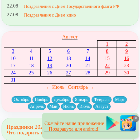
22.08
Поздравления с Днем Государственного флага РФ
27.08
Поздравления с Днем кино
Август
1
2
3
4
5
6
7
8
9
10
11
12
13
14
15
16
17
18
19
20
21
22
23
24
25
26
27
28
29
30
31
← Июль
|
Сентябрь →
Октябрь
Ноябрь
Декабрь
Январь
Февраль
Март
Апрель
Май
Июнь
Июль
Август
×
Скачайте наше приложение
Праздники 2023
Поздравуха для android!
Что подарить на праздник?