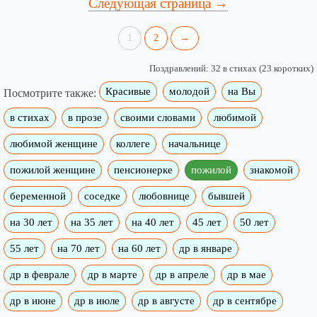
Следующая страница →
1
2
→
Поздравлений: 32 в стихах (23 коротких)
Красивые
молодой
на Вы
Посмотрите также:
в стихах
в прозе
своими словами
любимой
любимой женщине
коллеге
начальнице
пожилой женщине
пенсионерке
пожилой
знакомой
беременной
соседке
любовнице
бывшей
на 30 лет
на 35 лет
на 40 лет
45 лет
50 лет
55 лет
на 70 лет
на 60 лет
др в январе
др в феврале
др в марте
др в апреле
др в мае
др в июне
др в июле
др в августе
др в сентябре