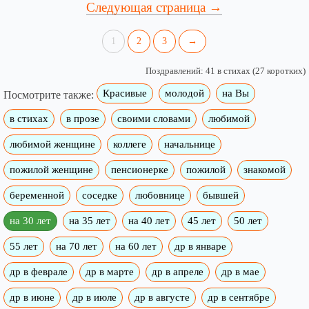
Следующая страница →
1
2
3
→
Поздравлений: 41 в стихах (27 коротких)
Красивые
молодой
на Вы
Посмотрите также:
в стихах
в прозе
своими словами
любимой
любимой женщине
коллеге
начальнице
пожилой женщине
пенсионерке
пожилой
знакомой
беременной
соседке
любовнице
бывшей
на 30 лет
на 35 лет
на 40 лет
45 лет
50 лет
55 лет
на 70 лет
на 60 лет
др в январе
др в феврале
др в марте
др в апреле
др в мае
др в июне
др в июле
др в августе
др в сентябре