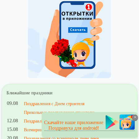
Ближайшие праздники
09.08
Поздравления с Днем строителя
Прикольные поздравления строителю
×
12.08
Поздравления с Днем ВВС
Скачайте наше приложение
Поздравуха для android!
15.08
Всемирный день защиты бездомных животных
20.08
Поздравления со всемирным днем лени