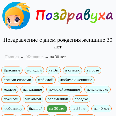
Поздравление с днем рождения женщине 30
лет
Главная
Женщине
на 30 лет
Красивые
молодой
на Вы
в стихах
в прозе
своими словами
любимой
любимой женщине
коллеге
начальнице
пожилой женщине
пенсионерке
пожилой
знакомой
беременной
соседке
любовнице
бывшей
на 30 лет
на 35 лет
на 40 лет