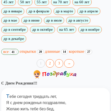
45 лет
50 лет
55 лет
на 70 лет
на 60 лет
др в январе
др в феврале
др в марте
др в апреле
др в мае
др в июне
др в июле
др в августе
др в сентябре
др в октябре
на 65 лет
др в ноябре
др в декабре
открытки
длинные
короткие
все
20
14
27
41
1
2
3
→
С Днем Рождения!!!
Т
ебе сегодня тридцать лет,
Я с днем рожденья поздравляю,
Желаю жить тебе без бед,