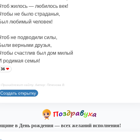
Чтоб жилось — любилось век!
Чтобы не было страданья,
Был любимый человек!
Чтоб не подводили силы,
Были верными друзья,
Чтобы счастлив был дом милый
И родимая семья!
36
 Принадлежит сайту. Автор: Печенова В.
Создать открытку
щине в День рождения — всех желаний исполнения!