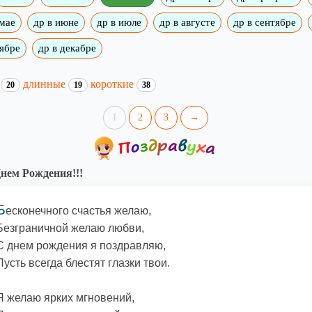
 мае
др в июне
др в июле
др в августе
др в сентябре
оябре
др в декабре
и
длинные
короткие
20
19
38
1
2
3
→
нем Рождения!!!
Б
есконечного счастья желаю,
Безграничной желаю любви,
С днем рождения я поздравляю,
Пусть всегда блестят глазки твои.
Я желаю ярких мгновений,