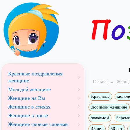
Красивые поздравления
женщине
Главная
Женщ
Молодой женщине
Красивые
молод
Женщине на Вы
Женщине в стихах
любимой женщине
Женщине в прозе
знакомой
берем
Женщине своими словами
45 лет
50 лет