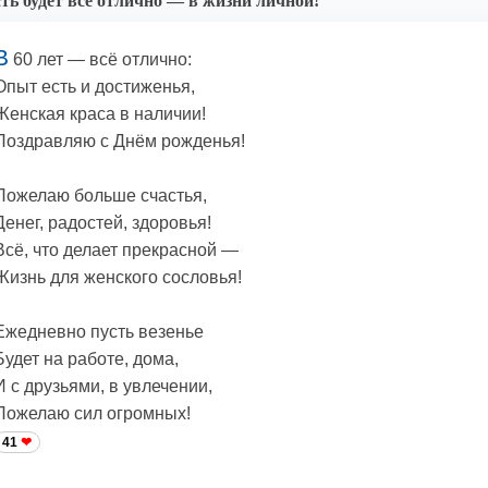
ть будет всё отлично — в жизни личной!
В
60 лет — всё отлично:
Опыт есть и достиженья,
Женская краса в наличии!
Поздравляю с Днём рожденья!
Пожелаю больше счастья,
Денег, радостей, здоровья!
Всё, что делает прекрасной —
Жизнь для женского сословья!
Ежедневно пусть везенье
Будет на работе, дома,
И с друзьями, в увлечении,
Пожелаю сил огромных!
41