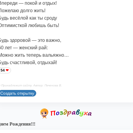
Впереди — покой и отдых!
Пожелаю долго жить!
Будь весёлой как ты сроду
Оптимисткой любишь быть!
Будь здоровой — это важно,
60 лет — женский рай:
Можно жить теперь вальяжно…
Будь счастливой, отдыхай!
54
 Принадлежит сайту. Автор: Печенова В.
Создать открытку
нем Рождения!!!