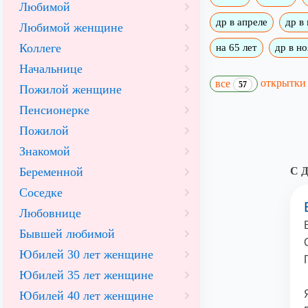
Любимой
др в апреле
др в
Любимой женщине
Коллеге
на 65 лет
др в н
Начальнице
открытк
все
57
Пожилой женщине
Пенсионерке
Пожилой
Знакомой
Беременной
С Д
Соседке
Любовнице
Бывшей любимой
Юбилей 30 лет женщине
Юбилей 35 лет женщине
Юбилей 40 лет женщине