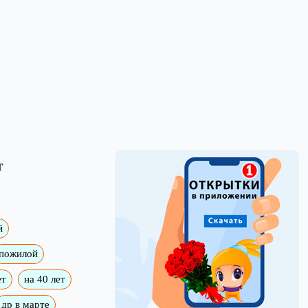
т
й
пожилой
ет
на 40 лет
др в марте