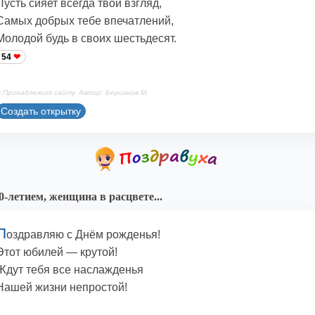
Пусть сияет всегда твой взгляд,
Самых добрых тебе впечатлений,
Молодой будь в своих шестьдесят.
54
 Принадлежит сайту. Автор: Берсанов М.
Создать открытку
0-летием, женщина в расцвете...
П
оздравляю с Днём рожденья!
Этот юбилей — крутой!
Ждут тебя все наслажденья
Нашей жизни непростой!