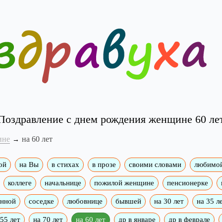
Поздравление с днем рождения женщине 60 ле
ине
на 60 лет
ой
на Вы
в стихах
в прозе
своими словами
любимо
коллеге
начальнице
пожилой женщине
пенсионерке
енной
соседке
любовнице
бывшей
на 30 лет
на 35 л
55 лет
на 70 лет
на 60 лет
др в январе
др в феврале