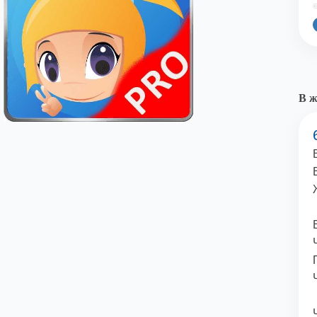
©
В ж