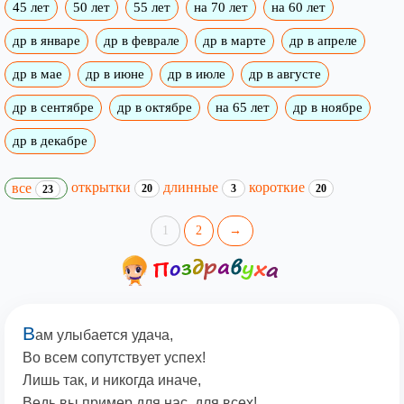
45 лет
50 лет
55 лет
на 70 лет
на 60 лет
др в январе
др в феврале
др в марте
др в апреле
др в мае
др в июне
др в июле
др в августе
др в сентябре
др в октябре
на 65 лет
др в ноябре
др в декабре
открытки
длинные
короткие
все
20
3
20
23
1
2
→
В
ам улыбается удача,
Во всем сопутствует успех!
Лишь так, и никогда иначе,
Ведь вы пример для нас, для всех!