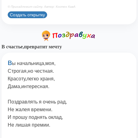
© Принадлежит сайту. Автор: Костен КавА
Создать открытку
В счастье,превратит мечту
В
ы начальница,моя,
Строгая,но честная.
Красоту,легко храня,
Дама,интересная.
Поздравлять я очень рад,
Не жалея времени.
И прошу поднять оклад,
Не лишая премии.