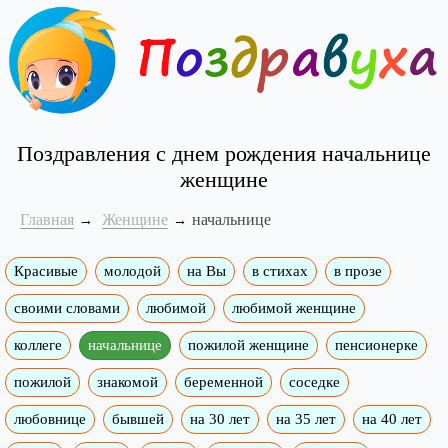
Поздравления с днем рождения начальнице
женщине
Главная
Женщине
начальнице
Красивые
молодой
на Вы
в стихах
в прозе
своими словами
любимой
любимой женщине
коллеге
начальнице
пожилой женщине
пенсионерке
пожилой
знакомой
беременной
соседке
любовнице
бывшей
на 30 лет
на 35 лет
на 40 лет