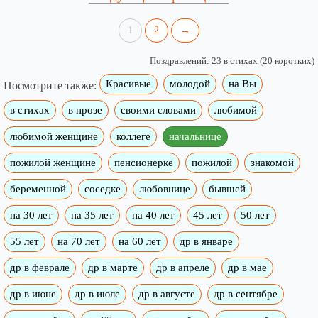
1
2
→
Поздравлений: 23 в стихах (20 коротких)
Красивые
молодой
на Вы
Посмотрите также:
в стихах
в прозе
своими словами
любимой
любимой женщине
коллеге
начальнице
пожилой женщине
пенсионерке
пожилой
знакомой
беременной
соседке
любовнице
бывшей
на 30 лет
на 35 лет
на 40 лет
45 лет
50 лет
55 лет
на 70 лет
на 60 лет
др в январе
др в феврале
др в марте
др в апреле
др в мае
др в июне
др в июле
др в августе
др в сентябре