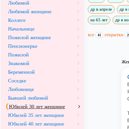
Любимой
др в апреле
др в
Любимой женщине
Коллеге
на 65 лет
др в н
Начальнице
все
открытки
41
2
Пожилой женщине
Пенсионерке
Пожилой
Жен
Знакомой
Беременной
Соседке
Любовнице
Бывшей любимой
Юбилей 30 лет женщине
Юбилей 35 лет женщине
Юбилей 40 лет женщине