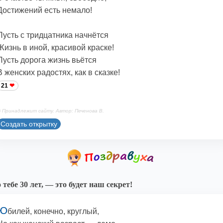
Достижений есть немало!
Пусть с тридцатника начнётся
Жизнь в иной, красивой краске!
Пусть дорога жизнь вьётся
В женских радостях, как в сказке!
21
 Принадлежит сайту. Автор: Печенова В.
Создать открытку
 тебе 30 лет, — это будет наш секрет!
Ю
билей, конечно, круглый,