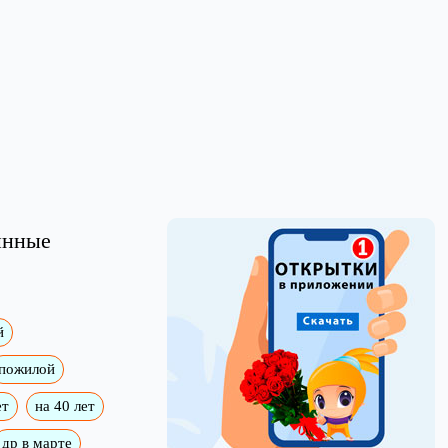
инные
й
пожилой
ет
на 40 лет
др в марте