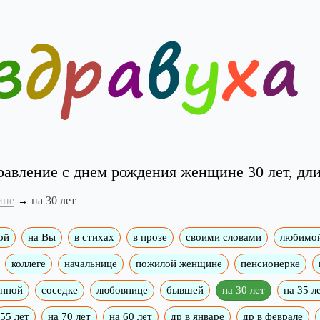
равление с днем рождения женщине 30 лет, дл
ине
на 30 лет
ой
на Вы
в стихах
в прозе
своими словами
любимо
коллеге
начальнице
пожилой женщине
пенсионерке
енной
соседке
любовнице
бывшей
на 30 лет
на 35 л
55 лет
на 70 лет
на 60 лет
др в январе
др в феврале