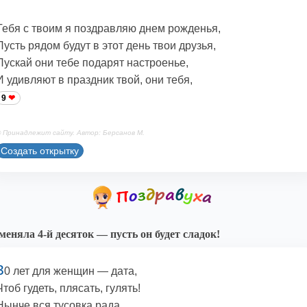
Тебя с твоим я поздравляю днем рожденья,
Пусть рядом будут в этот день твои друзья,
Пускай они тебе подарят настроенье,
И удивляют в праздник твой, они тебя,
9
 Принадлежит сайту. Автор: Берсанов М.
Создать открытку
меняла 4-й десяток — пусть он будет сладок!
3
0 лет для женщин — дата,
Чтоб гудеть, плясать, гулять!
Нынче вся тусовка рада