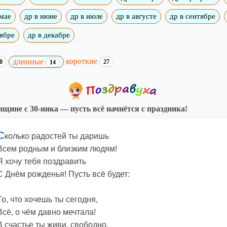
 мае
др в июне
др в июле
др в августе
др в сентябре
оябре
др в декабре
короткие
длинные
0
27
14
щине с 30-ника — пусть всё начнётся с праздника!
С
колько радостей ты даришь
Всем родным и близким людям!
Я хочу тебя поздравить
С Днём рожденья! Пусть всё будет:
То, что хочешь ты сегодня,
Всё, о чём давно мечтала!
В счастье ты живи, свободно,