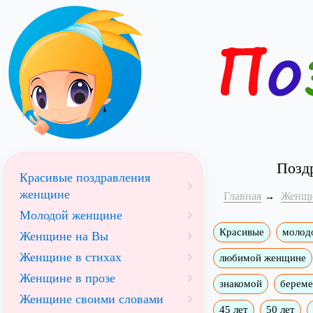
Позд
Красивые поздравления
женщине
Главная
Женщ
Молодой женщине
Красивые
молод
Женщине на Вы
Женщине в стихах
любимой женщине
Женщине в прозе
знакомой
берем
Женщине своими словами
45 лет
50 лет