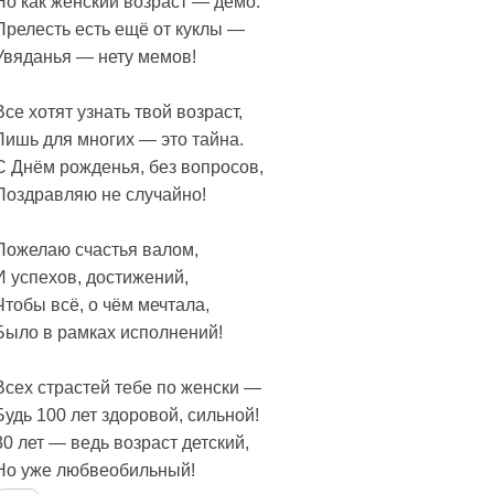
Но как женский возраст — демо.
Прелесть есть ещё от куклы —
Увяданья — нету мемов!
Все хотят узнать твой возраст,
Лишь для многих — это тайна.
С Днём рожденья, без вопросов,
Поздравляю не случайно!
Пожелаю счастья валом,
И успехов, достижений,
Чтобы всё, о чём мечтала,
Было в рамках исполнений!
Всех страстей тебе по женски —
Будь 100 лет здоровой, сильной!
30 лет — ведь возраст детский,
Но уже любвеобильный!