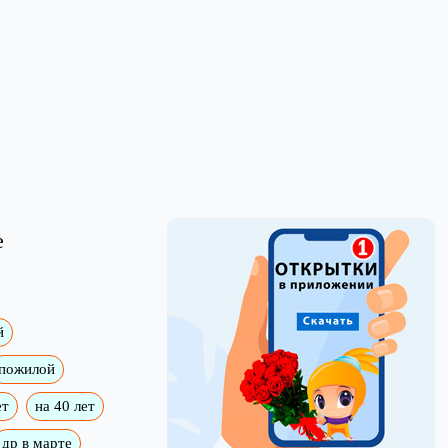
е
й
пожилой
ет
на 40 лет
др в марте