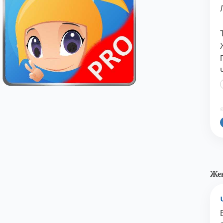
©
Жен