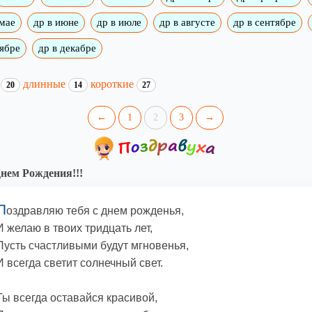
 мае
др в июне
др в июле
др в августе
др в сентябре
оябре
др в декабре
и
длинные
короткие
20
14
27
←
1
2
3
→
нем Рождения!!!
П
оздравляю тебя с днем рожденья,
И желаю в твоих тридцать лет,
Пусть счастливыми будут мгновенья,
И всегда светит солнечный свет.
Ты всегда оставайся красивой,