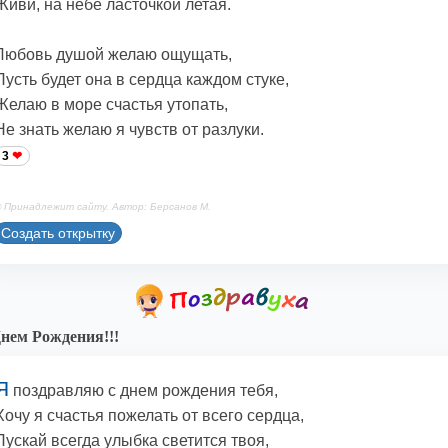
Живи, на небе ласточкой летая.
Любовь душой желаю ощущать,
Пусть будет она в сердца каждом стуке,
Желаю в море счастья утопать,
Не знать желаю я чувств от разлуки.
3
 Принадлежит сайту. Автор: Берсанов М.
Создать открытку
нем Рождения!!!
Я
поздравляю с днем рождения тебя,
Хочу я счастья пожелать от всего сердца,
Пускай всегда улыбка светится твоя,