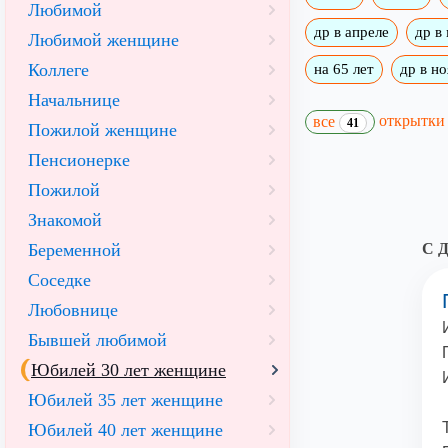
Любимой
др в апреле
др в
Любимой женщине
Коллеге
на 65 лет
др в н
Начальнице
открытк
все
41
Пожилой женщине
Пенсионерке
Пожилой
Знакомой
Беременной
С Д
Соседке
Любовнице
Бывшей любимой
Юбилей 30 лет женщине
Юбилей 35 лет женщине
Юбилей 40 лет женщине