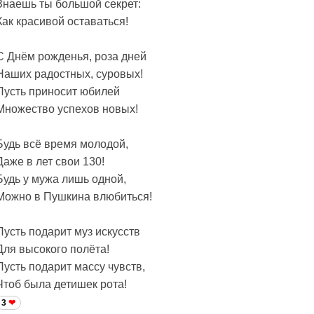
Знаешь ты большой секрет:
Как красивой оставаться!
С Днём рожденья, роза дней
Наших радостных, суровых!
Пусть приносит юбилей
Множество успехов новых!
Будь всё время молодой,
Даже в лет свои 130!
Будь у мужа лишь одной,
Можно в Пушкина влюбиться!
Пусть подарит муз искусств
Для высокого полёта!
Пусть подарит массу чувств,
Чтоб была детишек рота!
3