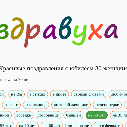
Красивые поздравления с юбилеем 30 женщин
ине
на 30 лет
ой
на Вы
в стихах
в прозе
своими словами
любимо
коллеге
начальнице
пожилой женщине
пенсионерке
енной
соседке
любовнице
бывшей
на 30 лет
на 35 л
55 лет
на 70 лет
на 60 лет
др в январе
др в феврале