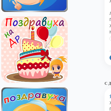
©
С Д