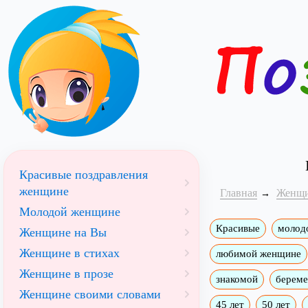
Красивые поздравления
женщине
Главная
Женщ
Молодой женщине
Красивые
молод
Женщине на Вы
Женщине в стихах
любимой женщине
Женщине в прозе
знакомой
берем
Женщине своими словами
45 лет
50 лет