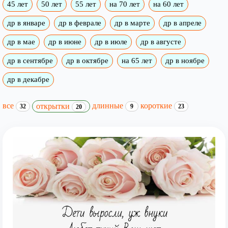
45 лет
50 лет
55 лет
на 70 лет
на 60 лет
др в январе
др в феврале
др в марте
др в апреле
др в мае
др в июне
др в июле
др в августе
др в сентябре
др в октябре
на 65 лет
др в ноябре
др в декабре
все
длинные
короткие
открытки
32
9
23
20