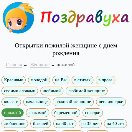
Открытки пожилой женщине с днем
рождения
Главная
Женщине
пожилой
Красивые
молодой
на Вы
в стихах
в прозе
своими словами
любимой
любимой женщине
коллеге
начальнице
пожилой женщине
пенсионерке
пожилой
знакомой
беременной
соседке
любовнице
бывшей
на 30 лет
на 35 лет
на 40 лет