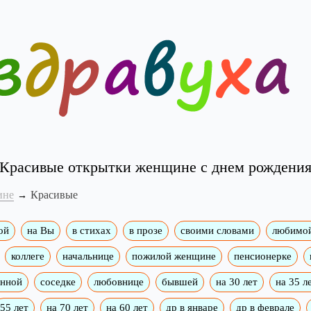
Красивые открытки женщине с днем рождени
ине
Красивые
ой
на Вы
в стихах
в прозе
своими словами
любимо
коллеге
начальнице
пожилой женщине
пенсионерке
енной
соседке
любовнице
бывшей
на 30 лет
на 35 л
55 лет
на 70 лет
на 60 лет
др в январе
др в феврале