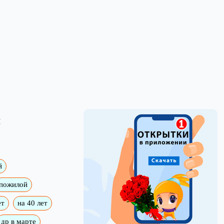
я
й
пожилой
ет
на 40 лет
др в марте