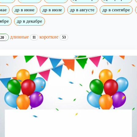
 мае
др в июне
др в июле
др в августе
др в сентябре
оябре
др в декабре
длинные
короткие
11
53
20