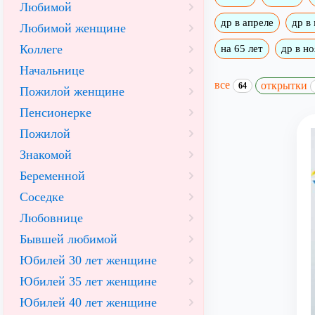
Любимой
др в апреле
др в
Любимой женщине
Коллеге
на 65 лет
др в н
Начальнице
все
открытки
64
Пожилой женщине
Пенсионерке
Пожилой
Знакомой
Беременной
Соседке
Любовнице
Бывшей любимой
Юбилей 30 лет женщине
Юбилей 35 лет женщине
Юбилей 40 лет женщине