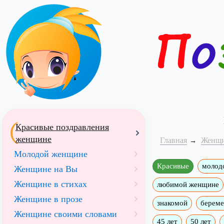
Красивые поздравления
женщине
Главная
Женщ
Молодой женщине
Красивые
молод
Женщине на Вы
Женщине в стихах
любимой женщине
Женщине в прозе
знакомой
берем
Женщине своими словами
45 лет
50 лет