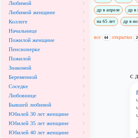
Любимой
др в апреле
др в
Любимой женщине
Коллеге
на 65 лет
др в н
Начальнице
все
открытки
64
2
Пожилой женщине
Пенсионерке
Пожилой
Знакомой
Беременной
С Д
Соседке
Любовнице
Бывшей любимой
Юбилей 30 лет женщине
Юбилей 35 лет женщине
Юбилей 40 лет женщине