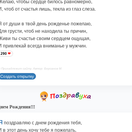
Желаю, чтобы сердце билось равномерно,
И, чтоб от счастья лишь, текла из глаз слеза.
Я от души в твой день рожденье пожелаю,
Для грусти, чтоб не находила ты причин,
Живи ты счастье своим сердцем ощущая,
И привлекай всегда вниманье у мужчин.
290
 Принадлежит сайту. Автор: Берсанов М.
Создать открытку
нем Рождения!!!
Я
поздравляю с днем рождения тебя,
И в этот день хочу тебе я пожелать,