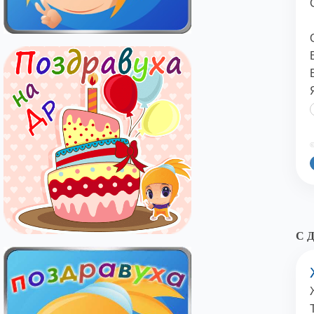
©
С Д