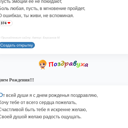
Пусть эмоции ее не покидают,
Боль любая, пусть, в мгновение пройдет,
О ошибках, ты живи, не вспоминая.
374
 Принадлежит сайту. Автор: Берсанов М.
Создать открытку
нем Рождения!!!
О
т всей души я с днем рожденья поздравляю,
Хочу тебе от всего сердца пожелать,
Счастливой быть тебе я искренне желаю,
Своей душой желаю радость ощущать.