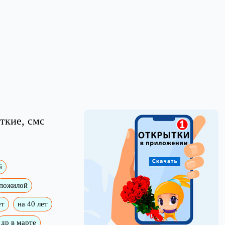
ткие, смс
й
пожилой
ет
на 40 лет
др в марте