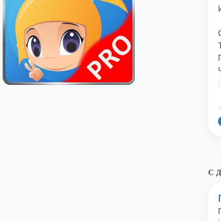
©
С Д