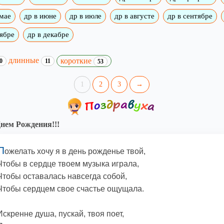
 мае
др в июне
др в июле
др в августе
др в сентябре
оябре
др в декабре
длинные
короткие
0
11
53
1
2
3
→
нем Рождения!!!
П
ожелать хочу я в день рожденье твой,
Чтобы в сердце твоем музыка играла,
Чтобы оставалась навсегда собой,
Чтобы сердцем свое счастье ощущала.
Искренне душа, пускай, твоя поет,