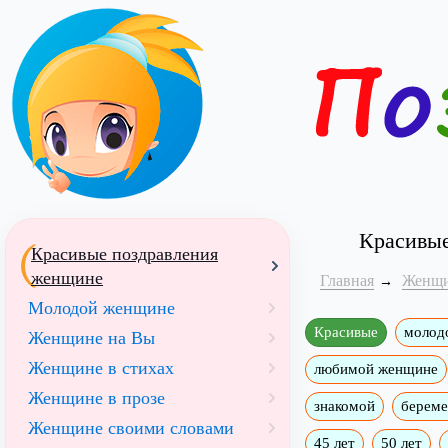
Красивые
Красивые поздравления
женщине
Главная
Женщ
Молодой женщине
Красивые
молод
Женщине на Вы
Женщине в стихах
любимой женщине
Женщине в прозе
знакомой
берем
Женщине своими словами
45 лет
50 лет