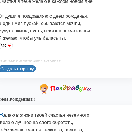
Счастья я тебе желаю в каждом новом дне.
От души я поздравляю с днем рожденья,
В один миг, пускай, сбываются мечты,
Будут яркими, пусть, в жизни впечатленья,
Я желаю, чтобы улыбалась ты.
302
 Принадлежит сайту. Автор: Берсанов М.
Создать открытку
нем Рождения!!!
Ж
елаю в жизни твоей счастья неземного,
Желаю лучшее на свете обретать,
Тебе желаю счастья нежного, родного,