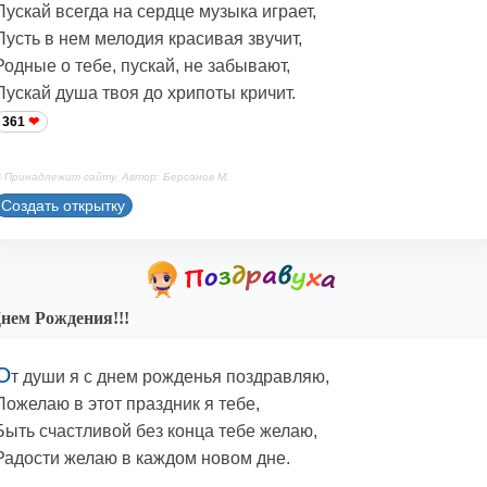
Пускай всегда на сердце музыка играет,
Пусть в нем мелодия красивая звучит,
Родные о тебе, пускай, не забывают,
Пускай душа твоя до хрипоты кричит.
361
 Принадлежит сайту. Автор: Берсанов М.
Создать открытку
нем Рождения!!!
О
т души я с днем рожденья поздравляю,
Пожелаю в этот праздник я тебе,
Быть счастливой без конца тебе желаю,
Радости желаю в каждом новом дне.