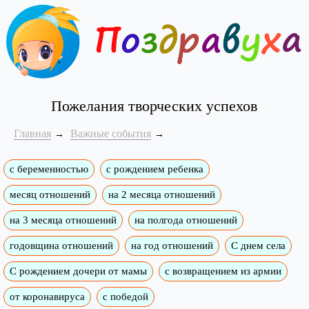
Пожелания творческих успехов
Главная
Важные события
с беременностью
с рождением ребенка
месяц отношений
на 2 месяца отношений
на 3 месяца отношений
на полгода отношений
годовщина отношений
на год отношений
С днем села
С рождением дочери от мамы
с возвращением из армии
от коронавируса
с победой