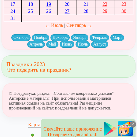
17
18
19
20
21
22
23
24
25
26
27
28
29
30
31
← Июль
|
Сентябрь →
Октябрь
Ноябрь
Декабрь
Январь
Февраль
Март
Апрель
Май
Июнь
Июль
Август
Праздники 2023
Что подарить на праздник?
© Поздравуха, раздел: "
Пожелания творческих успехов
"
Авторские материалы! При использовании материалов
активная ссылка на сайт обязательна! Размещение
произведений на сайтах поздравлений не допускается.
×
Карта сайта
Скачайте наше приложение
Поздравуха для android!