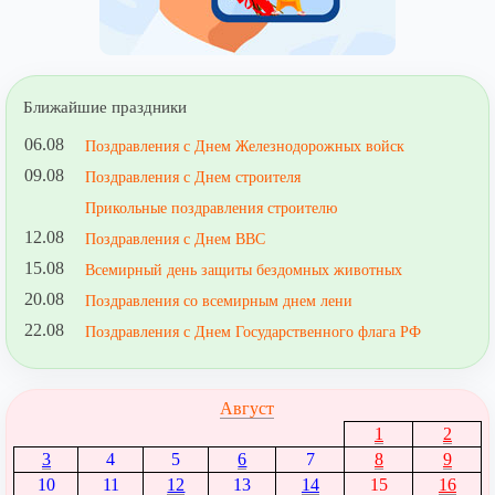
Ближайшие праздники
06.08
Поздравления с Днем Железнодорожных войск
09.08
Поздравления с Днем строителя
Прикольные поздравления строителю
12.08
Поздравления с Днем ВВС
15.08
Всемирный день защиты бездомных животных
20.08
Поздравления со всемирным днем лени
22.08
Поздравления с Днем Государственного флага РФ
Август
1
2
3
4
5
6
7
8
9
10
11
12
13
14
15
16