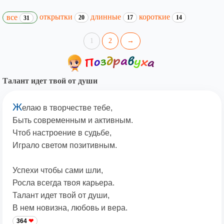
открытки
длинные
короткие
все
20
17
14
31
1
2
→
Талант идет твой от души
Ж
елаю в творчестве тебе,
Быть современным и активным.
Чтоб настроение в судьбе,
Играло светом позитивным.
Успехи чтобы сами шли,
Росла всегда твоя карьера.
Талант идет твой от души,
В нем новизна, любовь и вера.
364