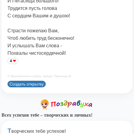
И Пегасища большого!
Трудится пусть голова
С сердцем Вашим и душою!
Страсти пожелаю Вам,
Чтоб любить труд бесконечно!
И услышать Вам слова -
Похвалы чистосердечной!
4
© Принадлежит сайту. Автор: Печенова В.
Создать открытку
Всех успехов тебе – творческих и личных!
Т
ворческих тебе успехов!