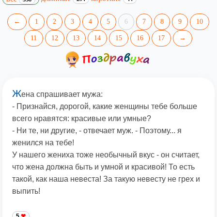
←
1
2
3
4
5
6
7
8
9
10
11
12
13
14
15
16
17
→
Ж
ена спрашивает мужа:
- Признайся, дорогой, какие женщины тебе больше
всего нравятся: красивые или умные?
- Ни те, ни другие, - отвечает муж. - Поэтому... я
женился на тебе!
У нашего жениха тоже необычный вкус - он считает,
что жена должна быть и умной и красивой! То есть
такой, как наша невеста! За такую невесту не грех и
выпить!
5