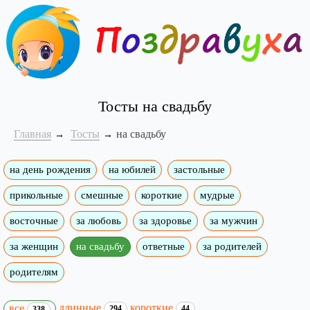
Тосты на свадьбу
Главная
Тосты
на свадьбу
на день рождения
на юбилей
застольные
прикольные
смешные
короткие
мудрые
восточные
за любовь
за здоровье
за мужчин
за женщин
на свадьбу
ответные
за родителей
родителям
длинные
короткие
все
294
44
338