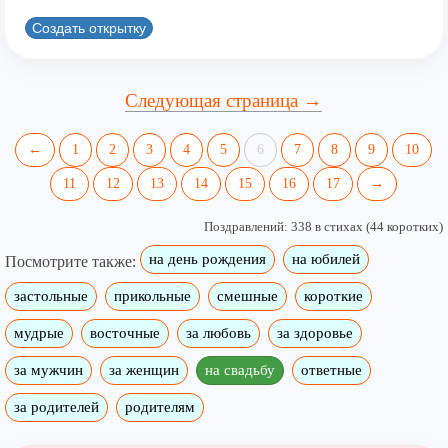
Создать открытку
Следующая страница →
←
1
2
3
4
5
6
7
8
9
10
11
12
13
14
15
16
17
→
Поздравлений: 338 в стихах (44 коротких)
на день рождения
на юбилей
Посмотрите также:
застольные
прикольные
смешные
короткие
мудрые
восточные
за любовь
за здоровье
за мужчин
за женщин
на свадьбу
ответные
за родителей
родителям