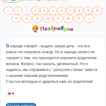
←
1
2
3
4
5
6
7
8
9
10
11
12
13
14
15
16
17
→
В
народе говорят - выдать замуж дочь - это все
равно что пережить пожар. Но в народе ничего не
говорят о том, что приходится пережить родителям
жениха. Вопрос, так сказать, деликатный. Но я
надеюсь, мы справимся с "разгулом стихии" вместе
с нашими новыми родственниками.
Счастья молодым и здоровья нам, их родителям!
36
Создать открытку