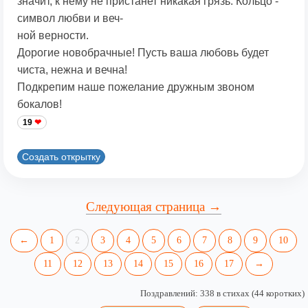
значит, к нему не пристанет никакая грязь. Кольцо -
символ любви и веч-
ной верности.
Дорогие новобрачные! Пусть ваша любовь будет
чиста, нежна и вечна!
Подкрепим наше пожелание дружным звоном
бокалов!
19
Создать открытку
Следующая страница →
←
1
2
3
4
5
6
7
8
9
10
11
12
13
14
15
16
17
→
Поздравлений: 338 в стихах (44 коротких)