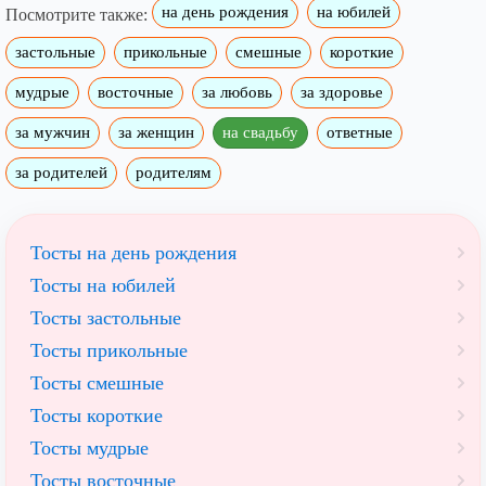
на день рождения
на юбилей
Посмотрите также:
застольные
прикольные
смешные
короткие
мудрые
восточные
за любовь
за здоровье
за мужчин
за женщин
на свадьбу
ответные
за родителей
родителям
Тосты на день рождения
Тосты на юбилей
Тосты застольные
Тосты прикольные
Тосты смешные
Тосты короткие
Тосты мудрые
Тосты восточные