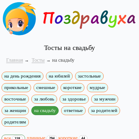
Тосты на свадьбу
Главная
Тосты
на свадьбу
на день рождения
на юбилей
застольные
прикольные
смешные
короткие
мудрые
восточные
за любовь
за здоровье
за мужчин
за женщин
на свадьбу
ответные
за родителей
родителям
длинные
короткие
все
294
44
338