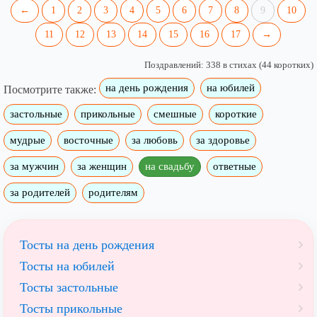
←
1
2
3
4
5
6
7
8
9
10
11
12
13
14
15
16
17
→
Поздравлений: 338 в стихах (44 коротких)
на день рождения
на юбилей
Посмотрите также:
застольные
прикольные
смешные
короткие
мудрые
восточные
за любовь
за здоровье
за мужчин
за женщин
на свадьбу
ответные
за родителей
родителям
Тосты на день рождения
Тосты на юбилей
Тосты застольные
Тосты прикольные