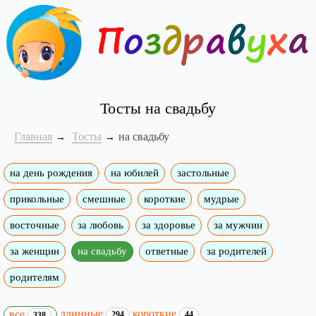
Тосты на свадьбу
Главная
Тосты
на свадьбу
на день рождения
на юбилей
застольные
прикольные
смешные
короткие
мудрые
восточные
за любовь
за здоровье
за мужчин
за женщин
на свадьбу
ответные
за родителей
родителям
длинные
короткие
все
294
44
338