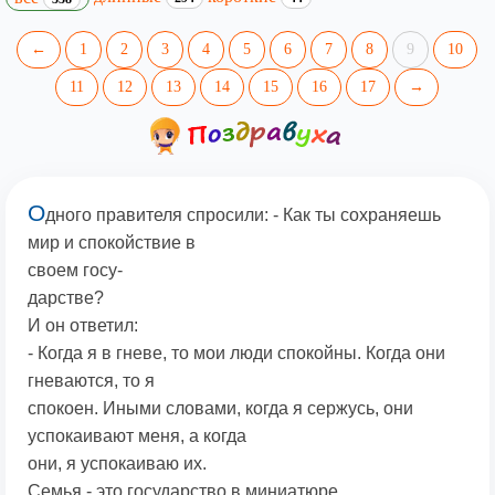
←
1
2
3
4
5
6
7
8
9
10
11
12
13
14
15
16
17
→
О
дного правителя спросили: - Как ты сохраняешь
мир и спокойствие в
своем госу-
дарстве?
И он ответил:
- Когда я в гневе, то мои люди спокойны. Когда они
гневаются, то я
спокоен. Иными словами, когда я сержусь, они
успокаивают меня, а когда
они, я успокаиваю их.
Семья - это государство в миниатюре.