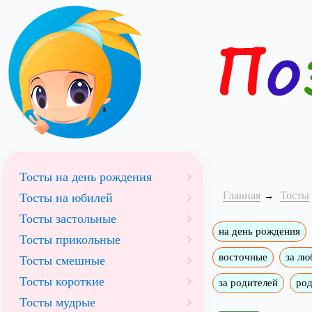
Тосты на день рождения
Главная
Тосты
Тосты на юбилей
Тосты застольные
на день рождения
Тосты прикольные
восточные
за лю
Тосты смешные
Тосты короткие
за родителей
ро
Тосты мудрые