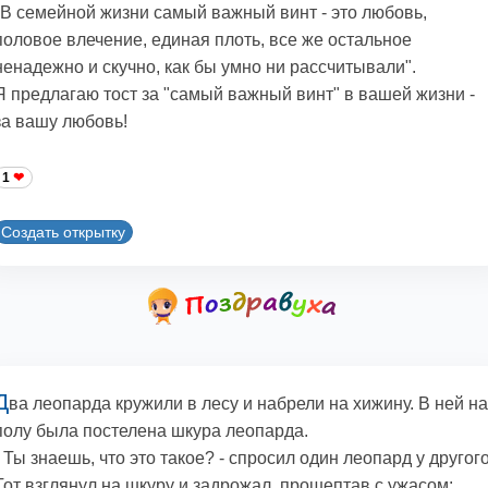
"В семейной жизни самый важный винт - это любовь,
половое влечение, единая плоть, все же остальное
ненадежно и скучно, как бы умно ни рассчитывали".
Я предлагаю тост за "самый важный винт" в вашей жизни -
за вашу любовь!
1
Создать открытку
Д
ва леопарда кружили в лесу и набрели на хижину. В ней на
полу была постелена шкура леопарда.
- Ты знаешь, что это такое? - спросил один леопард у другого
Тот взглянул на шкуру и задрожал, прошептав с ужасом: