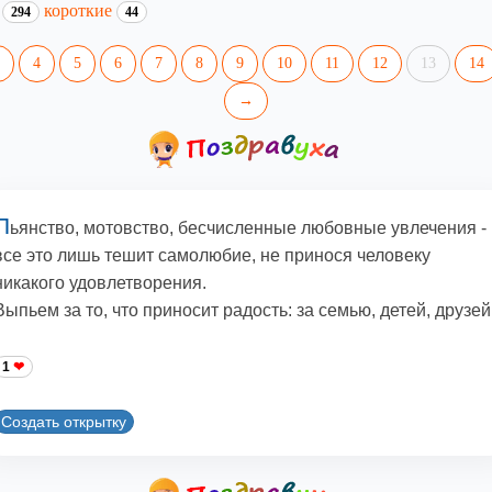
е
короткие
294
44
4
5
6
7
8
9
10
11
12
13
14
→
П
ьянство, мотовство, бесчисленные любовные увлечения -
все это лишь тешит самолюбие, не принося человеку
никакого удовлетворения.
Выпьем за то, что приносит радость: за семью, детей, друзей
1
Создать открытку