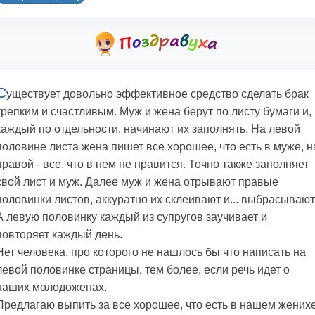
С
уществует довольно эффективное средство сделать брак
крепким и счастливым. Муж и жена берут по листу бумаги и,
каждый по отдельности, начинают их заполнять. На левой
половине листа жена пишет все хорошее, что есть в муже, н
правой - все, что в нем не нравится. Точно также заполняет
свой лист и муж. Далее муж и жена отрывают правые
половинки листов, аккуратно их склеивают и... выбрасывают
А левую половинку каждый из супругов заучивает и
повторяет каждый день.
Нет человека, про которого не нашлось бы что написать на
левой половинке страницы, тем более, если речь идет о
наших молодоженах.
Предлагаю выпить за все хорошее, что есть в нашем жених