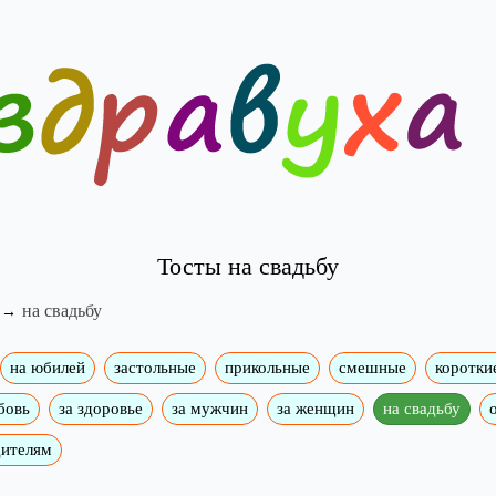
Тосты на свадьбу
на свадьбу
на юбилей
застольные
прикольные
смешные
коротки
бовь
за здоровье
за мужчин
за женщин
на свадьбу
дителям