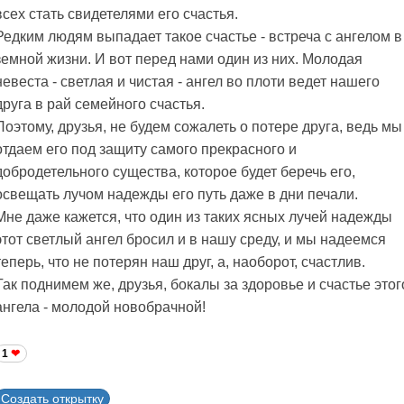
всех стать свидетелями его счастья.
Редким людям выпадает такое счастье - встреча с ангелом в
земной жизни. И вот перед нами один из них. Молодая
невеста - светлая и чистая - ангел во плоти ведет нашего
друга в рай семейного счастья.
Поэтому, друзья, не будем сожалеть о потере друга, ведь мы
отдаем его под защиту самого прекрасного и
добродетельного существа, которое будет беречь его,
освещать лучом надежды его путь даже в дни печали.
Мне даже кажется, что один из таких ясных лучей надежды
этот светлый ангел бросил и в нашу среду, и мы надеемся
теперь, что не потерян наш друг, а, наоборот, счастлив.
Так поднимем же, друзья, бокалы за здоровье и счастье этог
ангела - молодой новобрачной!
1
Создать открытку