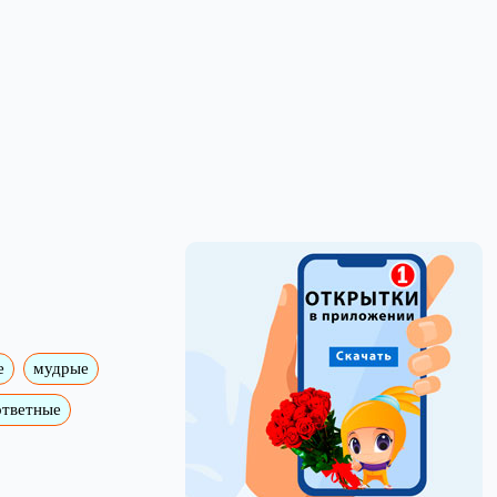
е
мудрые
ответные