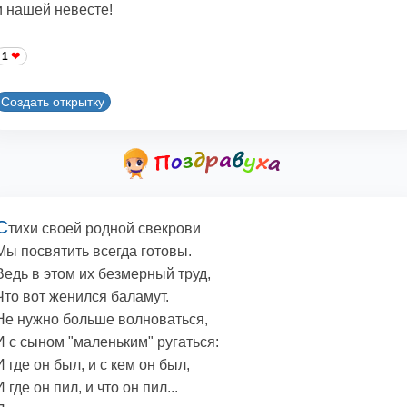
и нашей невесте!
1
Создать открытку
С
тихи своей родной свекрови
Мы посвятить всегда готовы.
Ведь в этом их безмерный труд,
Что вот женился баламут.
Не нужно больше волноваться,
И с сыном "маленьким" ругаться:
И где он был, и с кем он был,
И где он пил, и что он пил...