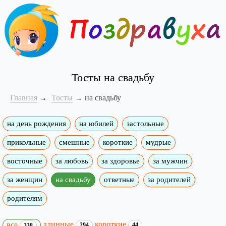
Тосты на свадьбу
Главная
Тосты
на свадьбу
на день рождения
на юбилей
застольные
прикольные
смешные
короткие
мудрые
восточные
за любовь
за здоровье
за мужчин
за женщин
на свадьбу
ответные
за родителей
родителям
длинные
короткие
все
294
44
338