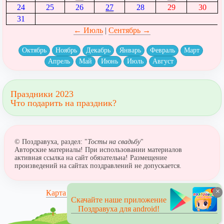
24
25
26
27
28
29
30
31
← Июль
|
Сентябрь →
Октябрь
Ноябрь
Декабрь
Январь
Февраль
Март
Апрель
Май
Июнь
Июль
Август
Праздники 2023
Что подарить на праздник?
© Поздравуха, раздел: "
Тосты на свадьбу
"
Авторские материалы! При использовании материалов
активная ссылка на сайт обязательна! Размещение
произведений на сайтах поздравлений не допускается.
×
Карта сайта
Скачайте наше приложение
Поздравуха для android!