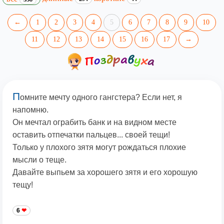
←
1
2
3
4
5
6
7
8
9
10
11
12
13
14
15
16
17
→
П
омните мечту одного гангстера? Если нет, я
напомню.
Он мечтал ограбить банк и на видном месте
оставить отпечатки пальцев... своей тещи!
Только у плохого зятя могут рождаться плохие
мысли о теще.
Давайте выпьем за хорошего зятя и его хорошую
тещу!
6