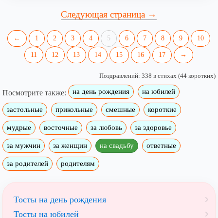
Следующая страница →
←
1
2
3
4
5
6
7
8
9
10
11
12
13
14
15
16
17
→
Поздравлений: 338 в стихах (44 коротких)
на день рождения
на юбилей
Посмотрите также:
застольные
прикольные
смешные
короткие
мудрые
восточные
за любовь
за здоровье
за мужчин
за женщин
на свадьбу
ответные
за родителей
родителям
Тосты на день рождения
Тосты на юбилей