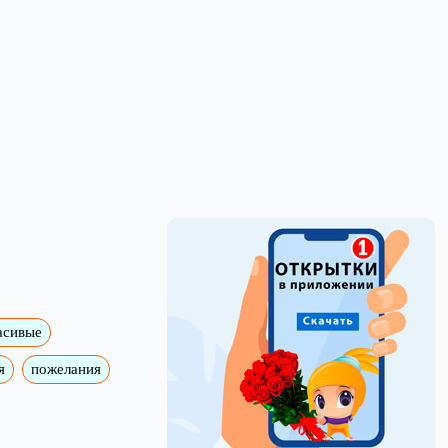
асивые
я
пожелания