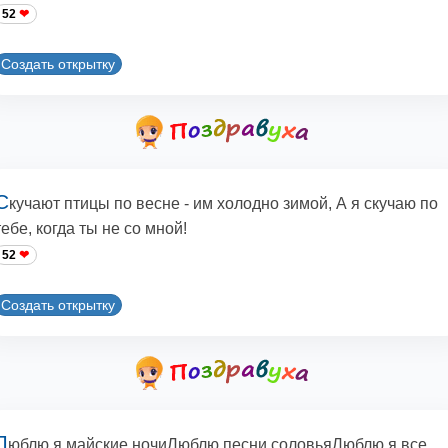
52
Создать открытку
С
кучают птицы по весне - им холодно зимой, А я скучаю по
тебе, когда ты не со мной!
52
Создать открытку
Л
юблю я майские ночиЛюблю песни соловьяЛюблю я все,