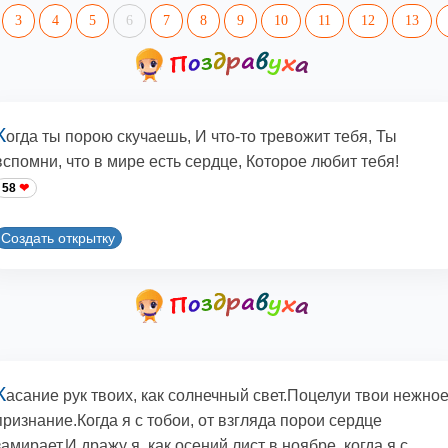
3
4
5
6
7
8
9
10
11
12
13
К
огда ты порою скучаешь, И что-то тревожит тебя, Ты
вспомни, что в мире есть сердце, Которое любит тебя!
58
Создать открытку
К
асание рук твоих, как солнечный свет.Поцелуи твои нежно
признание.Когда я с тобои, от взгляда порои сердце
замирает.И дражу я, как осений лист в ноябре, когда я с