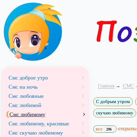
Смс доброе утро
Главная
СМС
Смс на ночь
Смс любовные
С добрым утром
Смс любимой
скучаю любимому
Смс любимому
Смс любимому, красивые
открытк
все
296
Смс скучаю любимому