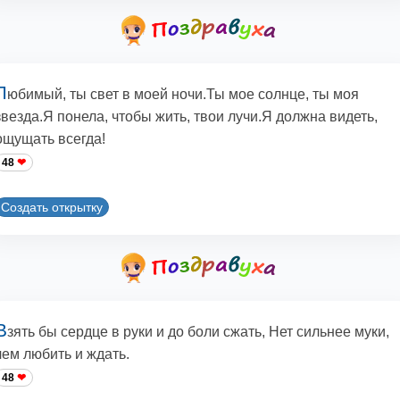
Л
юбимый, ты свет в моей ночи.Ты мое солнце, ты моя
звезда.Я понела, чтобы жить, твои лучи.Я должна видеть,
ощущать всегда!
48
Создать открытку
В
зять бы сердце в руки и до боли сжать, Нет сильнее муки,
чем любить и ждать.
48