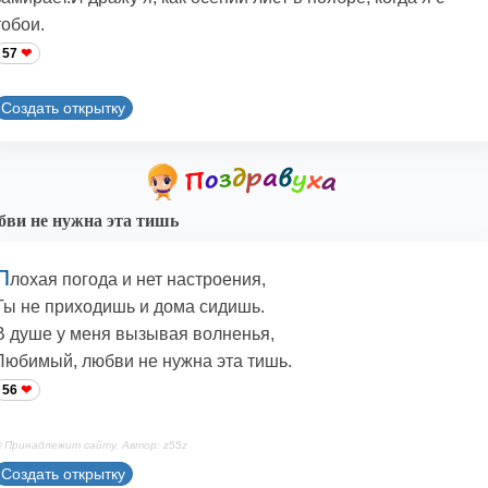
тобои.
57
Создать открытку
ви не нужна эта тишь
П
лохая погода и нет настроения,
Ты не приходишь и дома сидишь.
В душе у меня вызывая волненья,
Любимый, любви не нужна эта тишь.
56
 Принадлежит сайту. Автор: z55z
Создать открытку