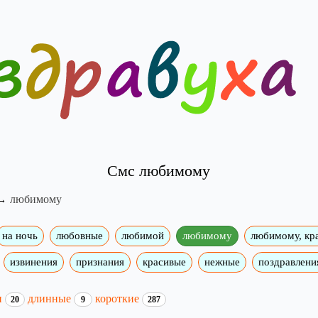
Смс любимому
любимому
на ночь
любовные
любимой
любимому
любимому, кр
извинения
признания
красивые
нежные
поздравлени
и
длинные
короткие
20
9
287