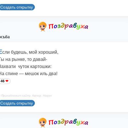
Создать открытку
сьба
Е
сли будешь, мой хороший,
Ты на рынке, то давай-
Захвати чуток картошки:
На спине — мешок иль два!
46
 Принадлежит сайту. Автор: Harper
Создать открытку