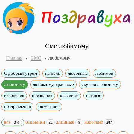
Смс любимому
Главная
СМС
любимому
С добрым утром
на ночь
любовные
любимой
любимому
любимому, красивые
скучаю любимому
извинения
признания
красивые
нежные
поздравления
пожелания
открытки
длинные
короткие
все
20
9
287
296