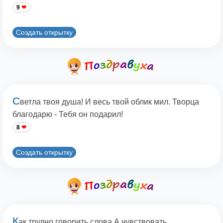
9
Создать открытку
С
ветла твоя душа! И весь твой облик мил. Творца
благодарю - Тебя он подарил!
8
Создать открытку
К
ак трудно говорить слова,А чувствовать