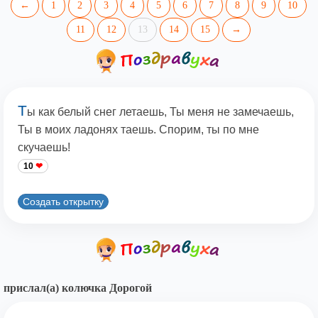
←
1
2
3
4
5
6
7
8
9
10
11
12
13
14
15
→
Т
ы как белый снег летаешь, Ты меня не замечаешь,
Ты в моих ладонях таешь. Спорим, ты по мне
скучаешь!
10
Создать открытку
прислал(а) колючка Дорогой