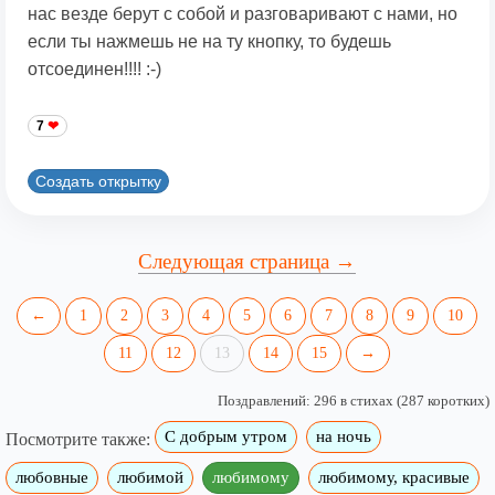
нас везде берут с собой и разговаривают с нами, но
если ты нажмешь не на ту кнопку, то будешь
отсоединен!!!! :-)
7
Создать открытку
Следующая страница →
←
1
2
3
4
5
6
7
8
9
10
11
12
13
14
15
→
Поздравлений: 296 в стихах (287 коротких)
С добрым утром
на ночь
Посмотрите также:
любовные
любимой
любимому
любимому, красивые