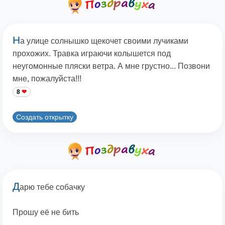
Н
а улице солнышко щекочет своими лучиками
прохожих. Травка играючи колышется под
неугомонные пляски ветра. А мне грустно... Позвони
мне, пожалуйста!!!
8
Создать открытку
Д
арю тебе собачку
Прошу её не бить