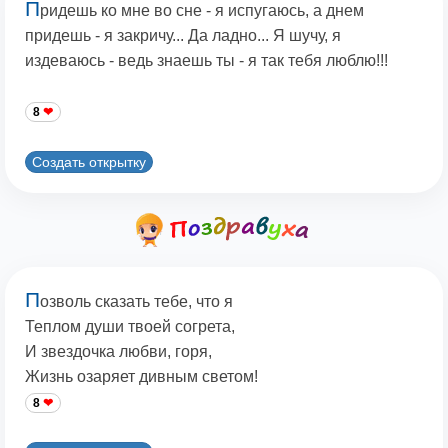
П
ридешь ко мне во сне - я испугаюсь, а днем
придешь - я закричу... Да ладно... Я шучу, я
издеваюсь - ведь знаешь ты - я так тебя люблю!!!
8
Создать открытку
П
озволь сказать тебе, что я
Теплом души твоей согрета,
И звездочка любви, горя,
Жизнь озаряет дивным светом!
8