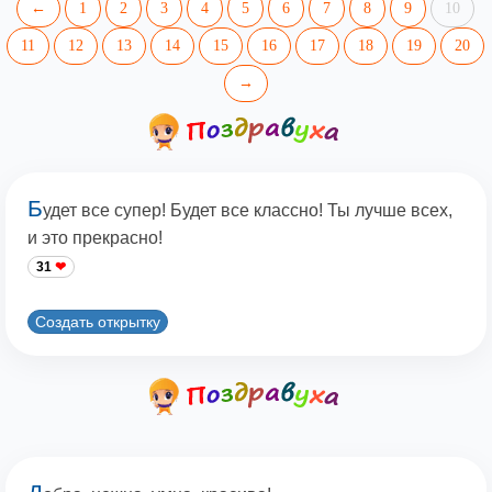
←
1
2
3
4
5
6
7
8
9
10
11
12
13
14
15
16
17
18
19
20
→
Б
удет все супер! Будет все классно! Ты лучше всех,
и это прекрасно!
31
Создать открытку