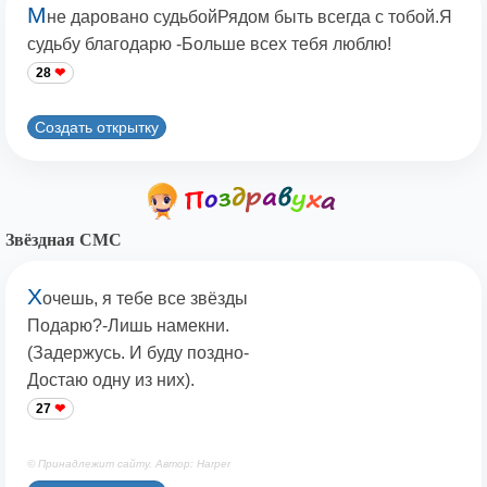
М
не даровано судьбойРядом быть всегда с тобой.Я
судьбу благодарю -Больше всех тебя люблю!
28
Создать открытку
Звёздная СМС
Х
очешь, я тебе все звёзды
Подарю?-Лишь намекни.
(Задержусь. И буду поздно-
Достаю одну из них).
27
© Принадлежит сайту. Автор: Harper