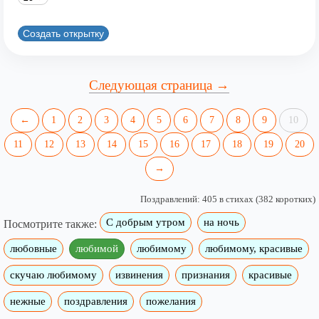
Создать открытку
Следующая страница →
←
1
2
3
4
5
6
7
8
9
10
11
12
13
14
15
16
17
18
19
20
→
Поздравлений: 405 в стихах (382 коротких)
С добрым утром
на ночь
Посмотрите также:
любовные
любимой
любимому
любимому, красивые
скучаю любимому
извинения
признания
красивые
нежные
поздравления
пожелания