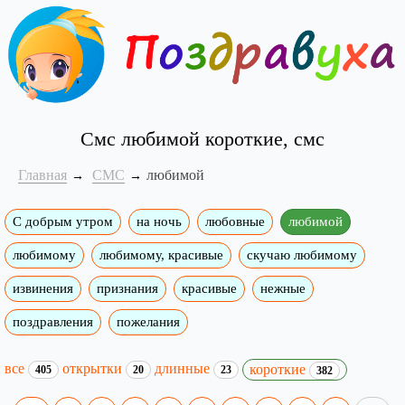
Смс любимой короткие, смс
Главная
СМС
любимой
С добрым утром
на ночь
любовные
любимой
любимому
любимому, красивые
скучаю любимому
извинения
признания
красивые
нежные
поздравления
пожелания
все
открытки
длинные
короткие
405
20
23
382