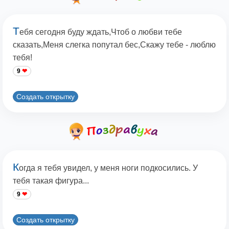
Т
ебя сегодня буду ждать,Чтоб о любви тебе
сказать,Меня слегка попутал бес,Скажу тебе - люблю
тебя!
9
Создать открытку
К
огда я тебя увидел, у меня ноги подкосились. У
тебя такая фигура...
9
Создать открытку