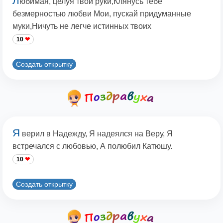
Л
юбимая, целуя твои руки,Клянусь тебе
безмерностью любви Мои, пускай придуманные
муки,Ничуть не легче истинных твоих
10
Создать открытку
Я
верил в Надежду, Я надеялся на Веру, Я
встречался с любовью, А полюбил Катюшу.
10
Создать открытку