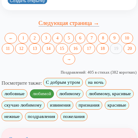
Создать открытку
Следующая страница →
←
1
2
3
4
5
6
7
8
9
10
11
12
13
14
15
16
17
18
19
20
→
Поздравлений: 405 в стихах (382 коротких)
С добрым утром
на ночь
Посмотрите также:
любовные
любимой
любимому
любимому, красивые
скучаю любимому
извинения
признания
красивые
нежные
поздравления
пожелания