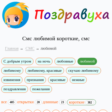
Смс любимой короткие, смс
Главная
СМС
любимой
С добрым утром
на ночь
любовные
любимой
любимому
любимому, красивые
скучаю любимому
извинения
признания
красивые
нежные
поздравления
пожелания
все
открытки
длинные
короткие
405
20
23
382