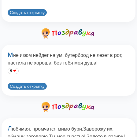
Создать открытку
М
не изюм нейдет на ум, бутерброд не лезет в рот,
пастила не хороша, без тебя моя душа!
9
Создать открытку
Л
юбимая, промчатся мимо бури,Заворожу их,
обману, заговорю Ты мое счастье! Золото в лазури!