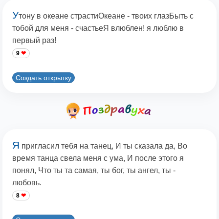
У
тону в океане страстиОкеане - твоих глазБыть с
тобой для меня - счастьеЯ влюблен! я люблю в
первый раз!
9
Создать открытку
Я
пригласил тебя на танец, И ты сказала да, Во
время танца свела меня с ума, И после этого я
понял, Что ты та самая, ты бог, ты ангел, ты -
любовь.
8