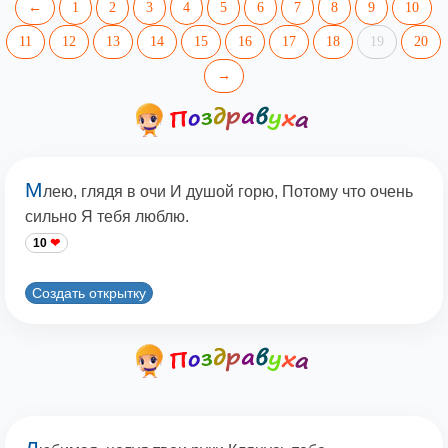
←
1
2
3
4
5
6
7
8
9
10
11
12
13
14
15
16
17
18
19
20
→
М
лею, глядя в очи И душой горю, Потому что очень
сильно Я тебя люблю.
10
Создать открытку