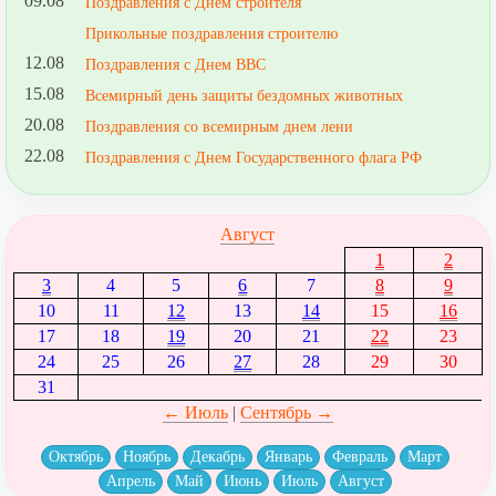
09.08
Поздравления с Днем строителя
Прикольные поздравления строителю
12.08
Поздравления с Днем ВВС
15.08
Всемирный день защиты бездомных животных
20.08
Поздравления со всемирным днем лени
22.08
Поздравления с Днем Государственного флага РФ
Август
1
2
3
4
5
6
7
8
9
10
11
12
13
14
15
16
17
18
19
20
21
22
23
24
25
26
27
28
29
30
31
← Июль
|
Сентябрь →
Октябрь
Ноябрь
Декабрь
Январь
Февраль
Март
Апрель
Май
Июнь
Июль
Август